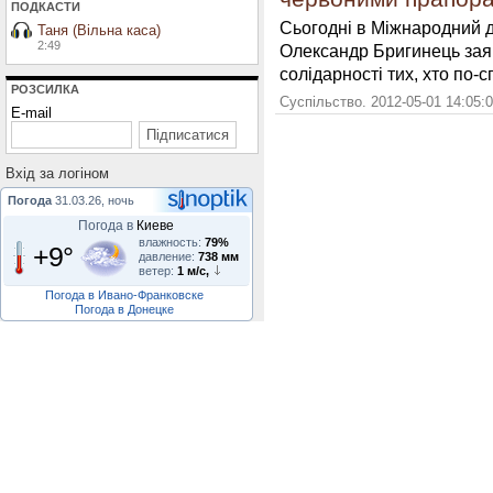
ПОДКАСТИ
Сьогодні в Міжнародний д
Таня (Вільна каса)
2:49
Олександр Бригинець зая
солідарності тих, хто по
РОЗСИЛКА
Суспільство. 2012-05-01 14:05:
E-mail
Вхiд за логiном
Погода
31.03.26, ночь
Погода в
Киеве
влажность:
79%
+9°
давление:
738 мм
ветер:
1 м/с,
Погода в Ивано-Франковске
Погода в Донецке