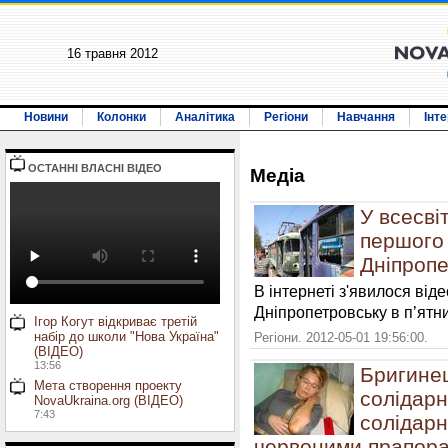
16 травня 2012
Новини
Колонки
Аналітика
Регіони
Навчання
Інт
ОСТАННI ВЛАСНI ВIДЕО
Медiа
У всесві
першого 
Дніпропе
В інтернеті з'явилося від
Дніпропетровську в п’ятни
Ігор Когут відкриває третій
набір до школи "Нова Україна"
Регіони. 2012-05-01 19:56:00.
(ВІДЕО)
13:56
Бригинец
Мета створення проекту
солідарн
NovaUkraina.org (ВІДЕО)
7:43
солідарно
червоними прапор