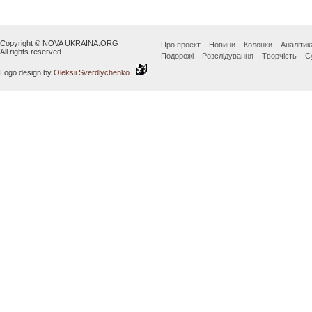
Copyright © NOVA UKRAINA.ORG
Про проект
Новини
Колонки
Аналітик
All rights reserved.
Подорожі
Розслідування
Творчість
С
Logo design by
Oleksii Sverdlychenko