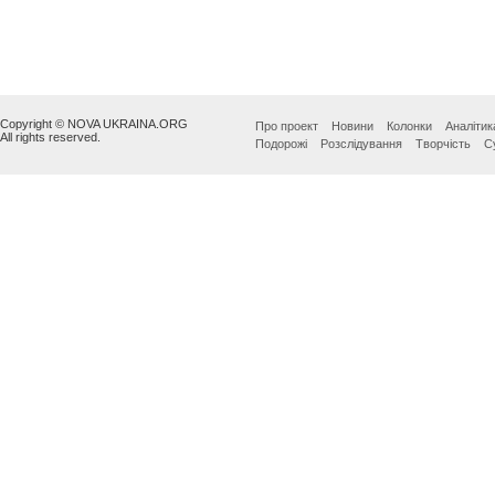
Copyright © NOVA UKRAINA.ORG
Про проект
Новини
Колонки
Аналітик
All rights reserved.
Подорожі
Розслідування
Творчість
С