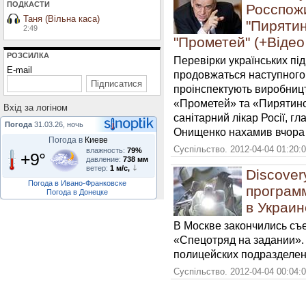
ПОДКАСТИ
Росспожи
Таня (Вільна каса)
"Пирятин
2:49
"Прометей" (+Відео
РОЗСИЛКА
Перевірки українських пі
E-mail
продовжаться наступного 
проінспектують виробницт
«Прометей» та «Пирятинс
Вхiд за логiном
санітарний лікар Росії, 
Погода
31.03.26, ночь
Онищенко нахамив вчора у
Погода в
Киеве
Суспільство. 2012-04-04 01:20:
влажность:
79%
+9°
давление:
738 мм
ветер:
1 м/с,
Discover
Погода в Ивано-Франковске
програм
Погода в Донецке
в Украин
В Москве закончились съ
«Спецотряд на задании».
полицейских подразделен
Суспільство. 2012-04-04 00:04: