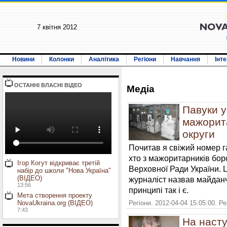
7 квiтня 2012
Новини
Колонки
Аналітика
Регіони
Навчання
Інт
ОСТАННI ВЛАСНI ВIДЕО
Медiа
Павуки у
мажорита
округи
Почитав я свіжий номер 
хто з мажоритарників бор
Ігор Когут відкриває третій
Верховної Ради України.
набір до школи "Нова Україна"
(ВІДЕО)
журналіст назвав майданч
13:56
принципі так і є.
Мета створення проекту
NovaUkraina.org (ВІДЕО)
Регіони. 2012-04-04 15:05:00. Р
7:43
На насту