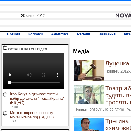
20 січня 2012
Новини
Колонки
Аналітика
Регіони
Навчання
Інт
ОСТАННI ВЛАСНI ВIДЕО
Медiа
Луценка 
Новини. 2012-
Театр аб
Ігор Когут відкриває третій
судять в
набір до школи "Нова Україна"
просять С
(ВІДЕО)
13:56
Новини. 2012-01-19 22:57:00. Р
Мета створення проекту
NovaUkraina.org (ВІДЕО)
Третина 
7:43
«зимовий