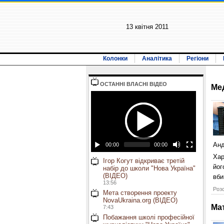
13 квiтня 2011
Колонки
Аналітика
Регіони
ОСТАННI ВЛАСНI ВIДЕО
Ме
Ан
00:00
00:00
Хар
Ігор Когут відкриває третій
йог
набір до школи "Нова Україна"
(ВІДЕО)
вби
13:56
Розс
Мета створення проекту
NovaUkraina.org (ВІДЕО)
Ма
7:43
Побажання школі професійної