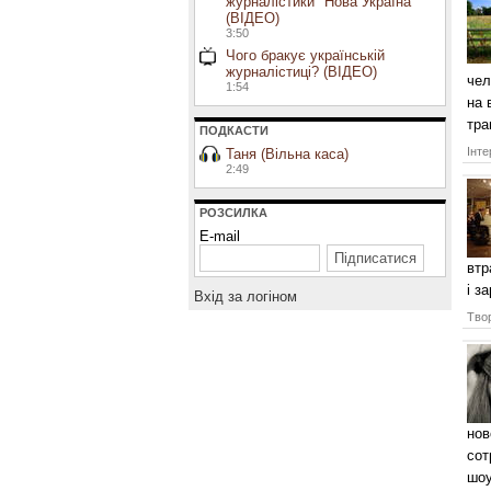
журналістики "Нова Україна"
(ВІДЕО)
3:50
Чого бракує українській
журналістиці? (ВІДЕО)
чел
1:54
на 
тр
ПОДКАСТИ
Інте
Таня (Вільна каса)
2:49
РОЗСИЛКА
E-mail
втр
і за
Вхiд за логiном
Твор
нов
сот
шоу