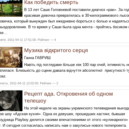
Как победить смерть
В 13 лет Саше Головневой поставили диагноз «рак». За го
красивая девочка превратилась в 30-килограммового лысо
овечка, который вынужден был ежедневно бороться с болью и надеятьс
выздоровление. В то время у Саши была одна мечта - пройтись босиком 
аве…
рв‘ю. 2011-04-11 17:51:00. Рейтинг — 4
Музика відкритого серця
Ганна ГАВРИШ
Навіть під поглядами більше ніж 100 пар очей, інтимність н
атилася. Близькість до сцени давала відчуття абсолютної присутності т
раз.
чість. 2011-04-11 12:02:00. Рейтинг — 2
Рецепт ада. Откровения об одном
телешоу
На этой неделе на экраны украинского телевидения выход
ое шоу «Адская кухня». Одна из девушек, прошедших кастинг, бывшая
рудница Playboy делится своими впечатлениями от этого «кулинарного»
. И сегодня согласилась написать нам о закулисье нового телепроекта.