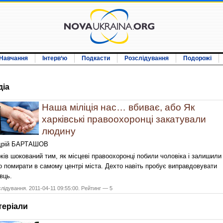
Навчання
Інтерв‘ю
Подкасти
Розслідування
Подорожі
дiа
Наша міліція нас… вбиває, або Як
харківські правоохоронці закатували
людину
дрій БАРТАШОВ
ків шокований тим, як місцеві правоохоронці побили чоловіка і залишили
о помирати в самому центрі міста. Дехто навіть пробує виправдовувати
вць.
лідування. 2011-04-11 09:55:00. Рейтинг — 5
терiали