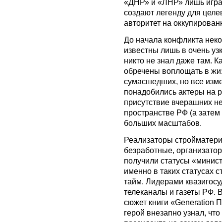
«ДНР» и «ЛНР» лишь игра
создают легенду для целе
авторитет на оккупирован
До начала конфликта нек
известны лишь в очень уз
никто не знал даже там. К
обречены воплощать в жи
сумасшедших, но все изме
понадобились актеры на 
присутствие вчерашних н
пространстве РФ (а затем
больших масштабов.
Реализаторы стройматери
безработные, организатор
получили статусы «минист
именно в таких статусах с
тайм. Лидерами квазигосу
телеканалы и газеты РФ. 
сюжет книги «Generation 
герой внезапно узнал, что