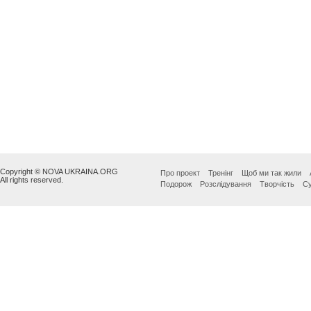
Copyright © NOVA UKRAINA.ORG
Про проект
Тренінг
Щоб ми так жили
All rights reserved.
Подорож
Розслідування
Творчість
Су