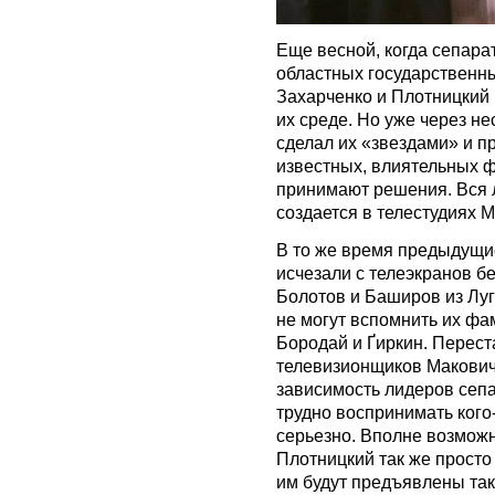
Еще весной, когда сепара
областных государственны
Захарченко и Плотницкий 
их среде. Но уже через н
сделал их «звездами» и п
известных, влиятельных ф
принимают решения. Вся 
создается в телестудиях 
В то же время предыдущи
исчезали с телеэкранов б
Болотов и Баширов из Лу
не могут вспомнить их фа
Бородай и Ґиркин. Перест
телевизионщиков Макович
зависимость лидеров сепа
трудно воспринимать кого
серьезно. Вполне возможн
Плотницкий так же просто 
им будут предъявлены так