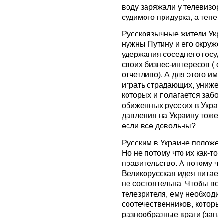
воду заряжали у телевизо
судимого придурка, а теп
Русскоязычные жители Укр
нужны Путину и его окруж
удержания соседнего госу
своих бизнес-интересов (
отчетливо). А для этого и
играть страдающих, униж
которых и полагается заб
обиженных русских в Укра
давления на Украину тоже 
если все довольны?
Русским в Украине положе
Но не потому что их как-т
правительство. А потому ч
Великорусская идея питае
не состоятельна. Чтобы в
телезрителя, ему необход
соотечественников, котор
разнообразные враги (запад