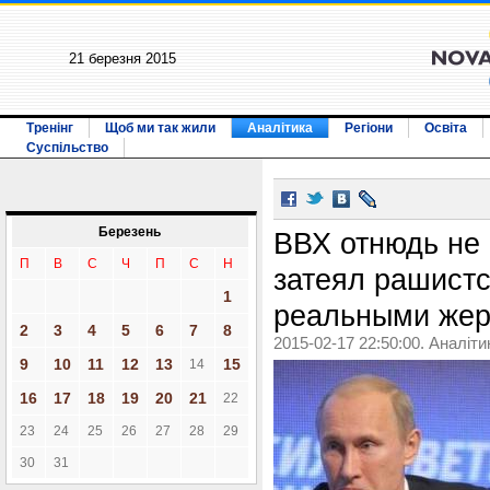
21 березня 2015
Тренінг
Щоб ми так жили
Аналітика
Регіони
Освіта
Суспільство
Березень
ВВХ отнюдь не 
П
В
С
Ч
П
С
Н
затеял рашистс
1
реальными жер
2
3
4
5
6
7
8
2015-02-17 22:50:00. Аналіти
9
10
11
12
13
15
14
16
17
18
19
20
21
22
23
24
25
26
27
28
29
30
31