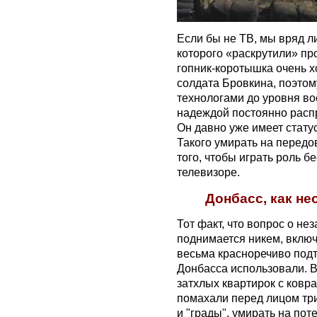
Если бы не ТВ, мы вряд л
которого «раскрутили» пр
гопник-коротышка очень х
солдата Бровкина, поэтом
технологами до уровня во
надеждой постоянно расп
Он давно уже имеет стату
Такого умирать на передо
того, чтобы играть роль б
телевизоре.
Донбасс, как н
Тот факт, что вопрос о н
поднимается никем, включ
весьма красноречиво подт
Донбасса использовали. В
затхлых квартирок с ков
помахали перед лицом тр
и "грады", умирать на пот