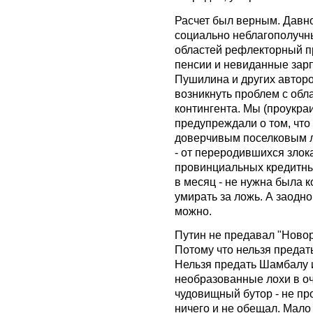
Расчет был верным. Давно
социально неблагополучн
областей рефлекторный п
пенсии и невиданные зарп
Пушилина и других авторо
возникнуть проблем с обл
контингента. Мы (проукра
предупреждали о том, что 
доверчивым поселковым л
- от переродившихся зло
провинциальных кредитны
в месяц - не нужна была 
умирать за ложь. А заодно
можно.
Путин не предавал "Новор
Потому что нельзя предать
Нельзя предать Шамбалу ил
необразованные лохи в оч
чудовищный бутор - не пр
ничего и не обещал. Мало 