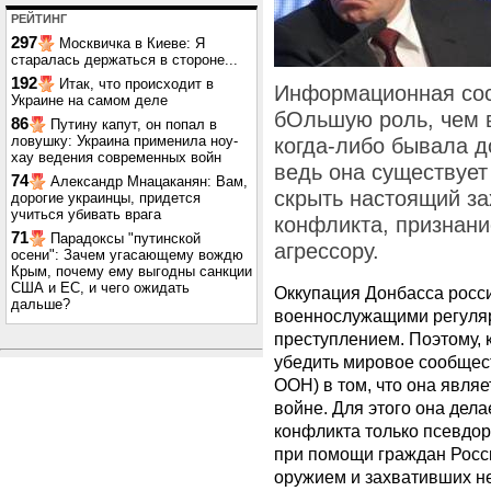
РЕЙТИНГ
297
Москвичка в Киеве: Я
старалась держаться в стороне...
192
Итак, что происходит в
Информационная сос
Украине на самом деле
бОльшую роль, чем в
86
Путину капут, он попал в
ловушку: Украина применила ноу-
когда-либо бывала до
хау ведения современных войн
ведь она существует
74
Александр Мнацаканян: Вам,
скрыть настоящий за
дорогие украинцы, придется
учиться убивать врага
конфликта, признани
71
Парадоксы "путинской
агрессору.
осени": Зачем угасающему вождю
Крым, почему ему выгодны санкции
США и ЕС, и чего ожидать
Оккупация Донбасса росс
дальше?
военнослужащими регуляр
преступлением. Поэтому, 
убедить мировое сообще
ООН)
в том, что она являе
войне. Для этого она дела
конфликта только псевдо
при помощи граждан Росс
оружием и захвативших не