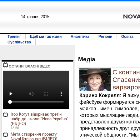
14 травня 2015
Тренінг
Щоб ми так жили
Аналітика
Регіони
Освіта
Суспільство
Медiа
ОСТАННI ВЛАСНI ВIДЕО
С контин
Спасения
варваров
Карина Кокрелл:
Я вижу,
фейсбуке формируется си
маяков - имен, символов,
Ігор Когут відкриває третій
которых мыслящие люди, 
набір до школи "Нова Україна"
представлен двумя контр
(ВІДЕО)
принадлежность друг друг
13:56
Мета створення проекту
этической общности. "Мы о
NovaUkraina.org (ВІДЕО)