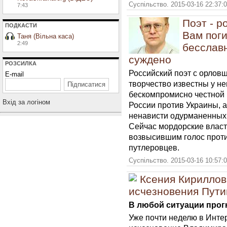
Суспільство. 2015-03-16 22:37:
7:43
Поэт - р
ПОДКАСТИ
Вам поги
Таня (Вільна каса)
2:49
бесслав
суждено
РОЗСИЛКА
Российский поэт с орло
E-mail
творчество известны у не
бескомпромисно честной 
Вхiд за логiном
России против Украины,
ненависти одурманенных 
Сейчас мордорские власти
возвысившим голос проти
путлеровцев.
Суспільство. 2015-03-16 10:57:
Ксения Кириллов
исчезновения Пути
В любой ситуации прог
Уже почти неделю в Инте