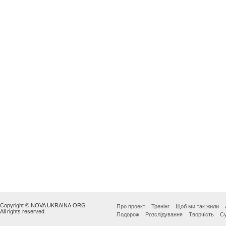
Copyright © NOVA UKRAINA.ORG
Про проект
Тренінг
Щоб ми так жили
All rights reserved.
Подорож
Розслідування
Творчість
Су