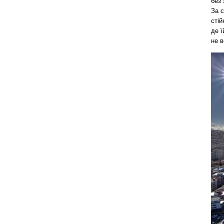
без 
За с
стій
де ї
не в