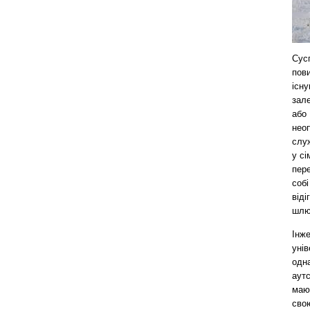
Сус
пови
існу
зале
або 
неоп
служ
у сі
пере
собі
віді
шлюб
Інже
унів
одна
аутс
мают
свою