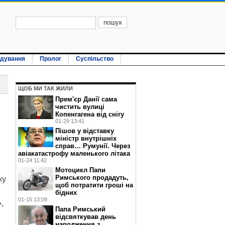
ідування
Пролог
Суспільство
ЩОБ МИ ТАК ЖИЛИ
Прем'єр Данії сама
и
чистить вулиці
Копенгагена від снігу
01-29 13:41
Пішов у відставку
міністр внутрішніх
справ… Румунії. Через
авіакатастрофу маленького літака
01-24 11:42
Мотоцикл Папи
Римського продадуть,
ку
щоб потратити гроші на
бідних
01-15 13:09
,
Папа Римський
відсвяткував день
народження з