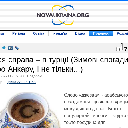
ика
Регіони
Освіта
Інтерв‘ю
Відео
Подорож
Розсл
7
я справа – в турці! (Зимові спогад
о Анкару, і не тільки...)
-09-30 23:25:00. Подорож.
ор —
Ірина ЗАГІРСЬКА
Слово «джезва» - арабського
походження, що через турець
мову дійшло до нас. Більш
популярний синонім – «турка»
тобто посудина для