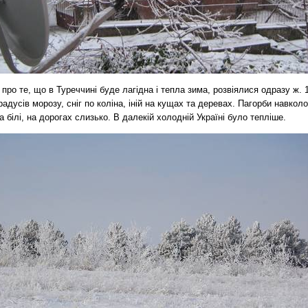
 про те, що в Туреччині буде лагідна і тепла зима, розвіялися одразу ж. 
радусів морозу, сніг по коліна, іній на кущах та деревах. Пагорби навколо
а білі, на дорогах слизько. В далекій холодній Україні було тепліше.