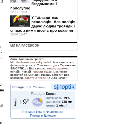
ви
бездомними і
прислугою
12-17 19:03
У Таїланді теж
революція. Але поліція
дарує людям троянди і
співає з ними пісень про кохання
12-04 10:47
МИ НА FACEBOOK
й
 -
ть
Авто Hyundai на проекті
http://avtosale.ua/car/Hyundai/
Не пропустите -
фильмы
в прокате! Точная
погода
в Украине на
SINOPTIK.ua Все каналы:
телепрограмма
онлайн. Читай
новости Украины
в ленте
новостей на UKR.net. Ищешь работу? Все
вакансии,
работа в Киеве
на JOB.ukr.net.
В
Погода
31.03.26, ночь
 не
Погода в
Киеве
влажность:
79%
+9°
давление:
738 мм
ої
ветер:
1 м/с,
Погода в Ивано-Франковске
Погода в Донецке
і