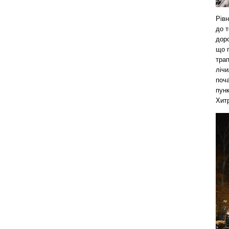
Рівн
до т
доро
що п
трап
лічи
поча
пун
Хитр