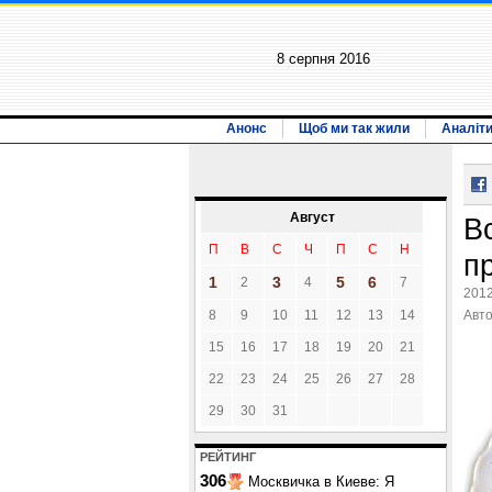
8 серпня 2016
Анонс
Щоб ми так жили
Аналіт
Август
Вс
П
В
С
Ч
П
С
Н
пр
1
3
5
6
2
4
7
2012
8
9
10
11
12
13
14
Авт
15
16
17
18
19
20
21
22
23
24
25
26
27
28
29
30
31
РЕЙТИНГ
306
Москвичка в Киеве: Я