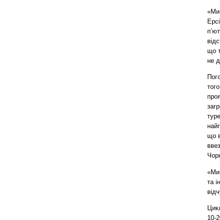
«Ми
Ерсі
п’ют
відс
що т
не д
Пого
того
проя
загр
туре
найп
що в
ввез
Чор
«Ми 
та і
відч
Цик
10-2