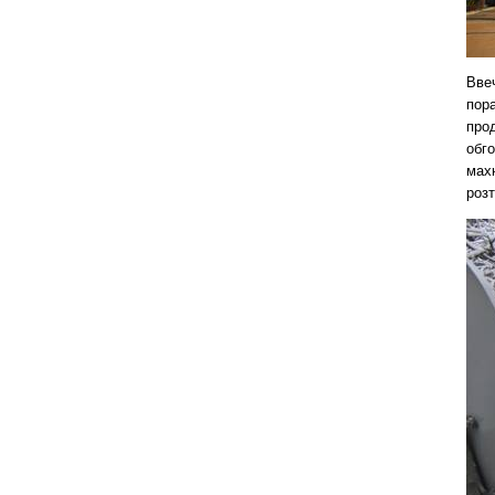
Ввеч
пор
про
обг
махн
роз