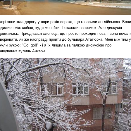
ері запитала дорогу у пари років сорока, що говорили англійською. Вони
адилися між собою, куди мені йти. Показали напрямок. Але дискусія
довжилась. Приєднався хлопець, що просто проходив повз, і вони почал
оворювати, як же насправді пройти до бульвара Ататюрка. Мені між тим 
ули рукою: "Go, go!!" - і я їх лишила за палкою дискусією про
ташування вулиць Анкари.