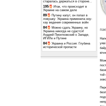
старалась держаться в стороне...
195
Итак, что происходит в
Украине на самом деле
89
Путину капут, он попал в
ловушку: Украина применила ноу-
хау ведения современных войн
84
Можно сдать Украину, но
пак
Украина никогда не сдастся!
Андрей Пионтковский о Западе,
ИГИЛе и Путине
Напе
84
уяві
Украина и Россия: Глубина
исторической пропасти
байд
вічн
Можл
пост
база
той 
зовс
Пере
безп
подо
непр