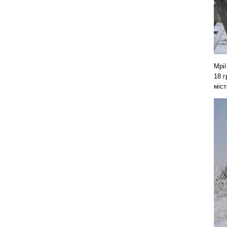
Мрії
18 г
міст