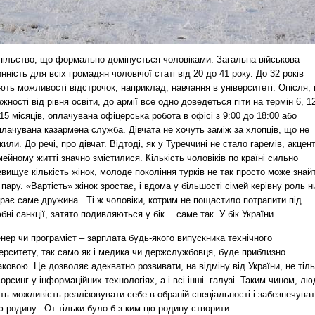
пільство, що формально домінується чоловіками. Загальна військова
нність для всіх громадян чоловічої статі від 20 до 41 року. До 32 років
ють можливості відстрочок, наприклад, навчання в університеті. Опісля, 
жності від рівня освіти, до армії все одно доведеться піти на термін 6, 1
15 місяців, оплачувана офіцерська робота в офісі з 9:00 до 18:00 або
лачувана казармена служба. Дівчата не хочуть заміж за хлопців, що не
или. До речі, про дівчат. Відтоді, як у Туреччині не стало гаремів, акцен
мейному житті значно змістилися. Кількість чоловіків по країні сильно
вищує кількість жінок, молоде покоління турків не так просто може знай
 пару. «Вартість» жінок зростає, і вдома у більшості сімей керівну роль н
грає саме дружина. Ті ж чоловіки, котрим не пощастило потрапити під
ні санкції, затято подивляються у бік… саме так. У бік України.
нер чи програміст – зарплата будь-якого випускника технічного
ерситету, так само як і медика чи держслужбовця, буде приблизно
ковою. Це дозволяє адекватно розвивати, на відміну від України, не тіл
орсинг у інформаційних технологіях, а і всі інші галузі. Таким чином, лю
ь можливість реалізовувати себе в обраній спеціальності і забезпечува
 родину. От тільки було б з ким цю родину створити.