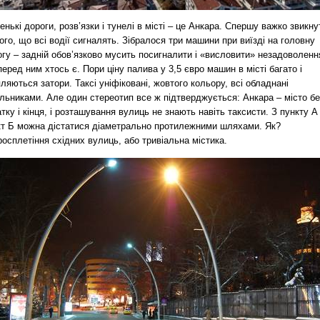
енькі дороги, розв’язки і тунелі в місті – це Анкара. Спершу важко звикну
ого, що всі водії сигналять. Зібралося три машини при виїзді на головну
гу – задній обов’язково мусить посигналити і «висловити» незадоволенн
еред ним хтось є. Пори ціну палива у 3,5 євро машин в місті багато і
ляються затори. Таксі уніфіковані, жовтого кольору, всі обладнані
льниками. Але один стереотип все ж підтверджується: Анкара – місто бе
тку і кінця, і розташування вулиць не знають навіть таксисти. З пункту А
кт Б можна дістатися діаметрально протилежними шляхами. Як?
осплетіння східних вулиць, або тривіальна містика.