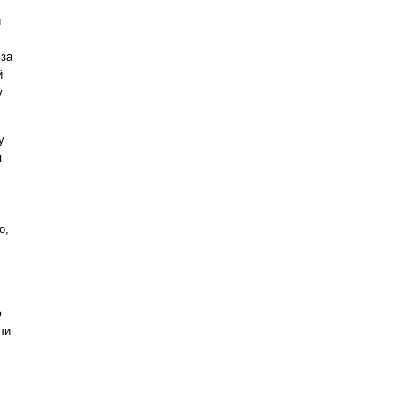
и
 за
й
у
у
я
о,
ю
ли