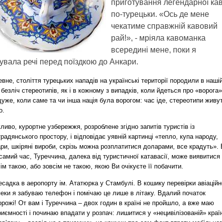
приготування легендарної ка
по-турецьки. «Ось де мене
чекатиме справжній кавовий
рай!», - мріяла кавоманка
всередині мене, поки я
увала речі перед поїздкою до Анкари.
вне, століття турецьких нападів на українські території породили в наші
 безліч стереотипів, як і в кожному з випадків, коли йдеться про «ворога»
уже, коли саме та чи інша нація була ворогом: час іде, стереотипи живу
о.
иво, курортне узбережжя, розроблене згідно запитів туристів із
радянського простору, і відповідає уявній картинці «тепло, купа народу,
ри, шкіряні вироби, скрізь можна розплатитися доларами, все крадуть». 
самий час, Туреччина, далека від туристичної катавасії, може виявитися
ім такою, або зовсім не такою, якою Ви очікуєте її побачити.
садка в аеропорту ім. Ататюрка у Стамбулі. В кошику перевірки авіаційн
еки я забуваю телефон і помічаю це лише в літаку. Вдалий початок
рожі! От вам і Туреччина – двох годин в країні не пройшло, а вже маю
иємності і починаю впадати у розпач: лишитися у «нецивілізованій» країн