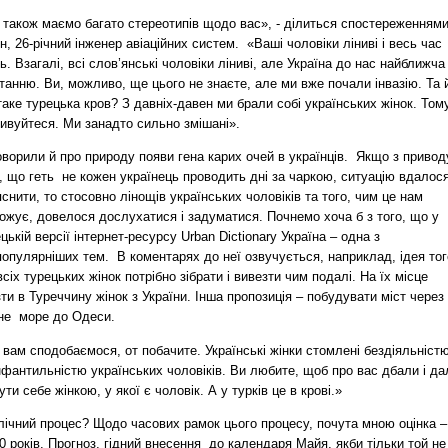
 також маємо багато стереотипів щодо вас», - ділиться спостереженням
н, 26-річний інженер авіаційних систем. «Ваші чоловіки ліниві і весь час
ь. Взагалі, всі слов’янські чоловіки ліниві, але Україна до нас найближча
танню. Ви, можливо, ще цього не знаєте, але ми вже почали інвазію. Та 
аке турецька кров? З давніх-давен ми брали собі українських жінок. Том
ивуйтеся. Ми занадто сильно змішані».
ворили й про природу появи гена карих очей в українців. Якщо з привод
, що геть не кожен українець проводить дні за чаркою, ситуацію вдалос
снити, то стосовно лінощів українських чоловіків та того, чим це нам
ожує, довелося дослухатися і задуматися. Почнемо хоча б з того, що у
цькій версії інтернет-ресурсу Urban Dictionary Україна – одна з
опулярніших тем. В коментарях до неї озвучується, наприклад, ідея тог
сіх турецьких жінок потрібно зібрати і вивезти чим подалі. На їх місце
ти в Туреччину жінок з України. Інша пропозиція – побудувати міст через
не море до Одеси.
вам сподобаємося, от побачите. Українські жінки стомлені бездіяльніст
нфантильністю українських чоловіків. Ви любите, щоб про вас дбали і да
ути себе жінкою, у якої є чоловік. А у турків це в крові.»
лічний процес? Щодо часових рамок цього процесу, почута мною оцінка –
0 років. Прогноз, гідний внесення до календаря Майя, якби тільки той не