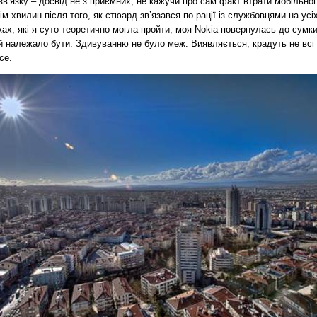
зв’язку – досвід не з приємних, не кажучи про сам факт втрати мобільног
ім хвилин після того, як стюард зв’язався по рації із службовцями на усі
ках, які я суто теоретично могла пройти, моя Nokia повернулась до сумки
й належало бути. Здивуванню не було меж. Виявляється, крадуть не всі 
се.