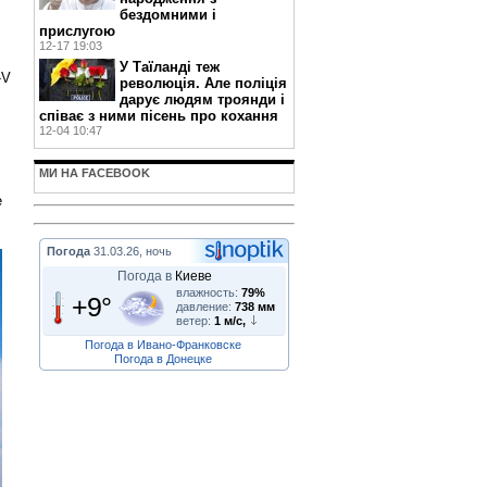
бездомними і
прислугою
12-17 19:03
У Таїланді теж
-V
революція. Але поліція
дарує людям троянди і
співає з ними пісень про кохання
12-04 10:47
МИ НА FACEBOOK
е
Погода
31.03.26, ночь
Погода в
Киеве
влажность:
79%
+9°
давление:
738 мм
ветер:
1 м/с,
Погода в Ивано-Франковске
Погода в Донецке