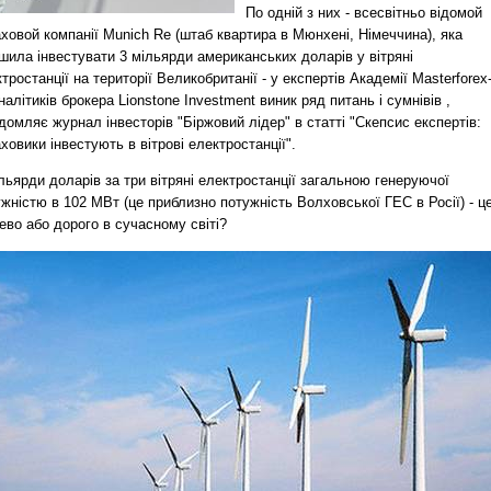
По одній з них - всесвітньо відомой
ховой компанії Munich Re (штаб квартира в Мюнхені, Німеччина), яка
шила інвестувати 3 мільярди американських доларів у вітряні
тростанції на території Великобританії - у експертів Академії Masterforex
налітиків брокера Lionstone Investment виник ряд питань і сумнівів ,
домляє журнал інвесторів "Біржовий лідер" в статті "Скепсис експертів:
ховики інвестують в вітрові електростанції".
льярди доларів за три вітряні електростанції загальною генеруючої
жністю в 102 МВт (це приблизно потужність Волховської ГЕС в Росії) - ц
во або дорого в сучасному світі?