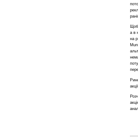
пото
рекл
рані
Щоб 
а в 
на р
Muni
альт
нем
поту
пер
Рино
акці
Роз
акці
ана