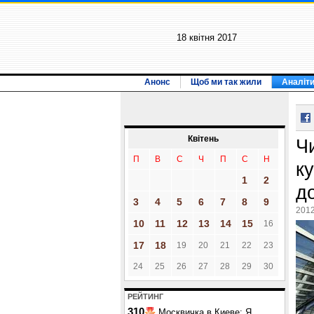
18 квiтня 2017
Анонс
Щоб ми так жили
Аналіт
Квiтень
Ч
П
В
С
Ч
П
С
Н
ку
1
2
д
3
4
5
6
7
8
9
2012
10
11
12
13
14
15
16
17
18
19
20
21
22
23
24
25
26
27
28
29
30
РЕЙТИНГ
310
Москвичка в Киеве: Я