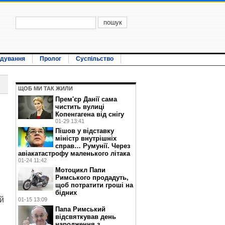
ідування
Пролог
Суспільство
ЩОБ МИ ТАК ЖИЛИ
Прем'єр Данії сама
чистить вулиці
Копенгагена від снігу
01-29 13:41
Пішов у відставку
міністр внутрішніх
справ… Румунії. Через
авіакатастрофу маленького літака
01-24 11:42
Мотоцикл Папи
Римського продадуть,
щоб потратити гроші на
бідних
ій
01-15 13:09
Папа Римський
відсвяткував день
народження з