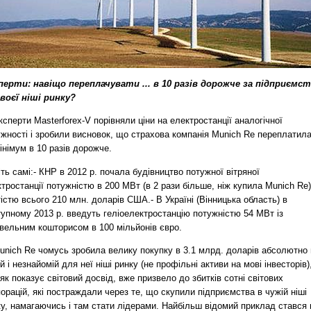
перти: навіщо переплачувати ... в 10 разів дорожче за підприємс
своєї ніші ринку?
ксперти Masterforex-V порівняли ціни на електростанції аналогічної
жності і зробили висновок, що страхова компанія Munich Re переплатила
інімум в 10 разів дорожче.
ть самі:- КНР в 2012 р. почала будівництво потужної вітряної
тростанції потужністю в 200 МВт (в 2 рази більше, ніж купила Munich Re)
істю всього 210 млн. доларів США.- В Україні (Вінницька область) в
упному 2013 р. введуть геліоелектростанцію потужністю 54 МВт із
івельним кошторисом в 100 мільйонів євро.
unich Re чомусь зробила велику покупку в 3.1 млрд. доларів абсолютно 
й і незнайомій для неї ніші ринку (не профільні активи на мові інвесторів)
як показує світовий досвід, вже призвело до збитків сотні світових
орацій, які постраждали через те, що скупили підприємства в чужій ніші
у, намагаючись і там стати лідерами. Найбільш відомий приклад стався 