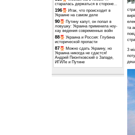
старалась держаться в стороне...
стра
196
Итак, что происходит в
Украине на самом деле
вирі
90
Путину капут, он попал в
елек
ловушку: Украина применила ноу-
та а
хау ведения современных войн
пові
88
Украина и Россия: Глубина
стра
исторической пропасти
87
Можно сдать Украину, но
3 мі
Украина никогда не сдастся!
поту
Андрей Пионтковский о Западе,
деше
ИГИЛе и Путине