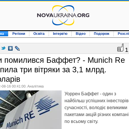
ика
Регіони
Освіта
Інтерв‘ю
Відео
Подорож
Розсл
1
и помилився Баффет? - Munich Re
пила три вітряки за 3,1 млрд.
оларів
-08-16 00:41:00. Аналітика
Уоррен Баффет - один з
найбільш успішних інвесторів
сучасності, володіє великими
пакетами акцій різних компан
по всьому світу.