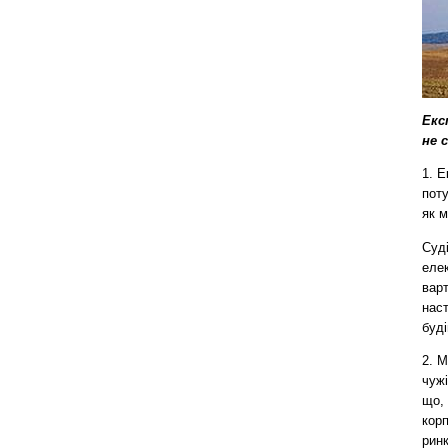
Екс
не 
1. Е
поту
як м
Суді
елек
варт
наст
буд
2. M
чужі
що, 
корп
ринк