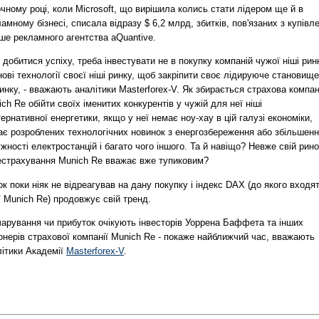
чному році, коли Microsoft, що вирішила колись стати лідером ще й в
амному бізнесі, списала відразу $ 6,2 млрд, збитків, пов'язаних з купівл
ше рекламного агентства aQuantive.
добитися успіху, треба інвестувати не в покупку компаній чужої ніші рин
нові технології своєї ніші ринку, щоб закріпити своє лідируюче становище
инку, - вважають аналітики Masterforex-V. Як збирається страхова компан
ch Re обійти своїх іменитих конкурентів у чужій для неї ніші
ернативної енергетики, якщо у неї немає ноу-хау в цій галузі економіки,
ає розроблених технологічних новинок з енергозбереження або збільшен
жності електростанцій і багато чого іншого. Та й навіщо? Невже свій рино
естрахування Munich Re вважає вже тупиковим?
к поки ніяк не відреагував на дану покупку і індекс DAX (до якого входя
ї Munich Re) продовжує свій тренд.
чарування чи прибуток очікують інвесторів Уоррена Баффета та інших
онерів страхової компанії Munich Re - покаже найближчий час, вважають
літики Академії
Masterforex-V
.