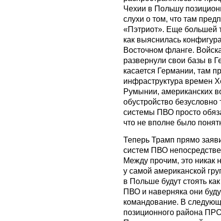
Чехии в Польшу позицион
слухи о том, что там пре
«Пэтриот». Еще большей т
как выяснилась конфигур
Восточном фланге. Войск
развернули свои базы в 
касается Германии, там п
инфраструктура времен Х
Румынии, американских во
обустройство безусловно т
системы ПВО просто обяз
что не вполне было понятн
Теперь Трамп прямо заяви
систем ПВО непосредстве
Между прочим, это никак 
у самой американской груп
в Польше будут стоять как
ПВО и наверняка они буду
командование. В следующ
позиционного района ПРО 