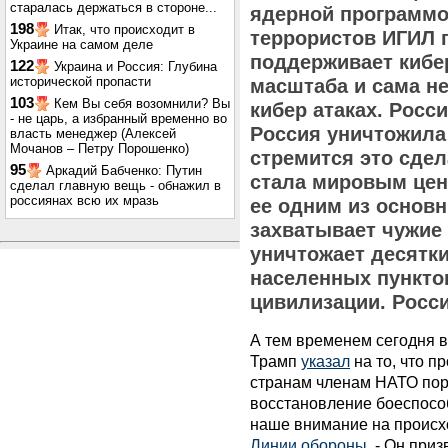
старалась держаться в стороне...
ядерной программо
198
Итак, что происходит в
террористов ИГИЛ п
Украине на самом деле
поддерживает кибе
122
Украина и Россия: Глубина
исторической пропасти
масштаба и сама не
103
Кем Вы себя возомнили? Вы
кибер атаках. Росс
- не царь, а избранный временно во
Россия уничтожила
власть менеджер (Алексей
Мочанов – Петру Порошенко)
стремится это сдел
95
Аркадий Бабченко: Путин
стала мировым цен
сделал главную вещь - обнажил в
россиянах всю их мразь
ее одним из основн
захватывает чужие 
уничтожает десятк
населенных пунктов
цивилизации. Росси
А тем временем сегодня 
Трамп
указал
на то, что п
странам членам НАТО пора
восстановление боеспособ
наше внимание на проис
Линии обороны
. - Он при