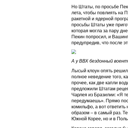
Но Штаты, по просьбе Пек
лета, чтобы повлиять на 
ракетной и ядерной прогр
просьбы Штаты уже приго
которая могла за пару дне
Пекин попросил, и Вашинг
предупредив, что после э
А у ВВХ бездонный военто
Лысый клоун опять решил 
полное неведение того, к
прочее, как две капли во
предложили Штатам рецеп
Чарлея из Бразилии: «Я т
передумаешь». Прямо пос
комильфо, а вот ответить
образом – в самый раз. Те
Южной Корее, но и в Поль