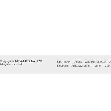
Copyright © NOVA UKRAINA.ORG
Про проект
Анонс
Щоб ми так жили
А
All rights reserved.
Подорож
Розслідування
Пролог
Сусп