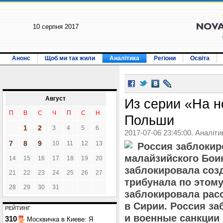
10 серпня 2017
Анонс
Щоб ми так жили
Аналітика
Регіони
Освіта
Август
Из серии «На н
П
В
С
Ч
П
С
Н
Польши
1
2
3
4
5
6
2017-07-06 23:45:00. Аналіти
7
8
9
10
11
12
13
Россия заблокир
малайзийского Боин
14
15
16
17
18
19
20
заблокировала соз
21
22
23
24
25
26
27
трибунала по этому
28
29
30
31
заблокировала рас
в Сирии. Россия з
РЕЙТИНГ
и военные санкции 
310
Москвичка в Киеве: Я