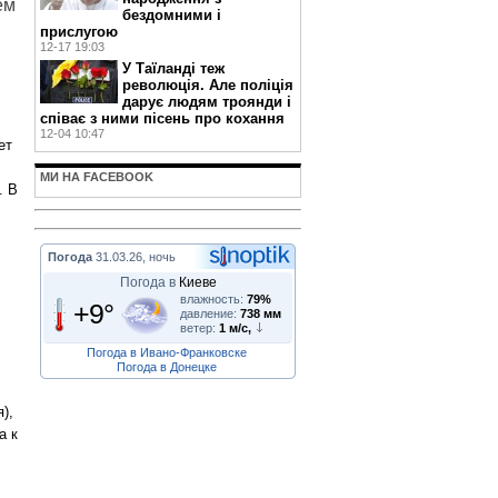
ем
бездомними і
прислугою
12-17 19:03
У Таїланді теж
революція. Але поліція
дарує людям троянди і
співає з ними пісень про кохання
12-04 10:47
ет
МИ НА FACEBOOK
. В
Погода
31.03.26, ночь
Погода в
Киеве
влажность:
79%
+9°
давление:
738 мм
ветер:
1 м/с,
Погода в Ивано-Франковске
Погода в Донецке
),
а к