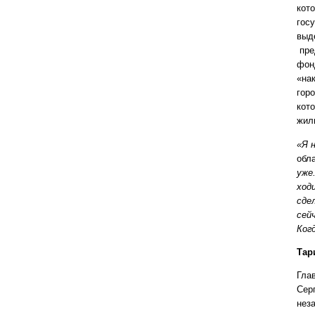
кот
гос
выд
пре
фон
«на
гор
кот
жил
«Я 
обла
уже
ход
сде
сей
Ког
Тар
Гла
Сер
нез