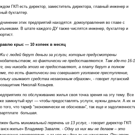
аждом ГКП есть директор, заместитель директора, главный инженер и
вный бухгалтер.
одчинении этих предприятий находятся домоуправления во главе с
альниками. В штате каждого ДУ также числятся инженер, бухгалтер и
ортист.
травлю крыс — 10 копеек в месяц
Ки с людей берут деньги за услуги, которые предусмотрены
онодательством, но фактически не предоставляются. Там где-то 16-
уг, они никогда этого не предоставляют, а плату берут в полном
еме, то есть фактически они совершают уголовное преступление,
кольку изымают средства незаконным образом»
, - говорит луганский
возащитник Николай Козырев.
редприятиях по обслуживанию жилья своя точка зрения на эту тему. Все
же замкнутый круг — чтобы предоставлять услуги, нужны деньги. А их н
о того, что тариф “экономически не обоснован”, так еще и задолженност
квартплате большая.
лжен быть минимальный перечень из 13 услуг
, - говорит директор ГКП
ганск-жилье» Владимир Заваляк. -
Одну из них мы не делаем – это
луживание электроплит, и за нее мы деньги не начисляем. При этом