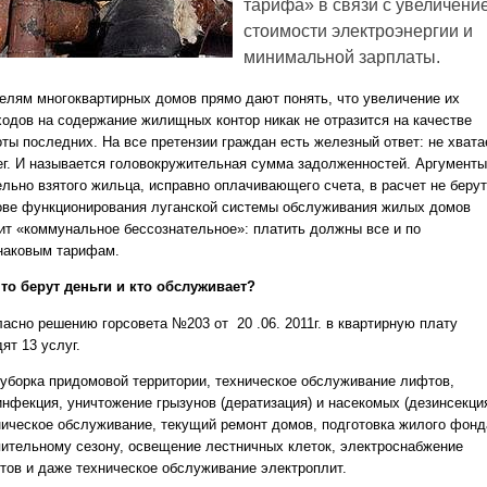
тарифа» в связи с увеличени
стоимости электроэнергии и
минимальной зарплаты.
елям многоквартирных домов прямо дают понять, что увеличение их
ходов на содержание жилищных контор никак не отразится на качестве
оты последних. На все претензии граждан есть железный ответ: не хвата
ег. И называется головокружительная сумма задолженностей. Аргументы
ельно взятого жильца, исправно оплачивающего счета, в расчет не берут
ове функционирования луганской системы обслуживания жилых домов
ит «коммунальное бессознательное»: платить должны все и по
наковым тарифам.
что берут деньги и кто обслуживает?
ласно решению горсовета №203 от 20 .06. 2011г. в квартирную плату
ят 13 услуг.
 уборка придомовой территории, техническое обслуживание лифтов,
инфекция, уничтожение грызунов (дератизация) и насекомых (дезинсекция
ническое обслуживание, текущий ремонт домов, подготовка жилого фонд
пительному сезону, освещение лестничных клеток, электроснабжение
тов и даже техническое обслуживание электроплит.