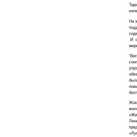
Тар
копе
На 
под
сод
И о
мер
“Бе
соо
упр
обя
был
пов
дис
Жэк
жил
«Жи
Лен
пре
«Лу