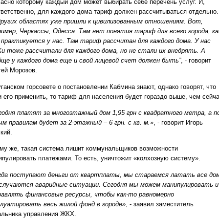
ласно которому каждый дом может выбирать себе перечень услуг. И,
тветственно, для каждого дома тариф должен рассчитываться отдельно.
других областях уже пришли к цивилизованным отношениям. Вот,
ример, Черкассы, Одесса. Там нет понятия тариф для всего города, ка
 практикуется у нас. Там тариф рассчитан для каждого дома. У нас
и тоже рассчитали для каждого дома, но не стали их внедрять. А
бще у каждого дома еще и свой лицевой счет должен быть”
, - говорит
гей Морозов.
ганском горсовете о постановлении Кабмина знают, однако говорят, что
и его применить, то тариф для населения будет гораздо выше, чем сейча
годня платят за многоэтажный дом 1,95 грн с квадратного метра, а п
ым правилам будет за 2-этажный – 6 грн. с кв. м.»
, - говорит Игорь
кий.
ому же, такая система лишит коммунальщиков возможности
ипулировать платежами. То есть, уничтожит «колхозную систему».
гда поступают деньги от квартплаты, мы стараемся латать все дом
 случаются аварийные ситуации. Сегодня мы можем манипулировать и
равлять финансовые ресурсы, чтобы как-то равномерно
плуатировать весь жилой фонд в городе»
, - заявил заместитель
альника управления ЖКХ.