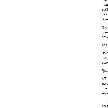
тар
200
уже
Поэ
Дру
при
возм
Та 
По 
выд
усл
Дру
«По
мил
пла
кру
К п
сост