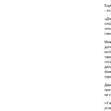
Еще
- эт
«До
сто
что
гов
Меж
дог
кот
тари
сос
дел
дог
сер
Дир
при
не 
«У 
усл