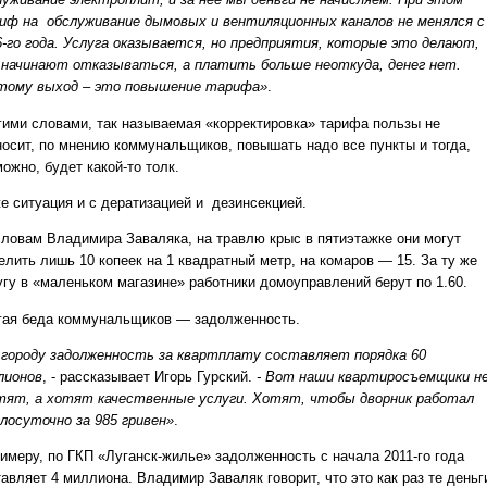
иф на обслуживание дымовых и вентиляционных каналов не менялся с
6-го года. Услуга оказывается, но предприятия, которые это делают,
 начинают отказываться, а платить больше неоткуда, денег нет.
тому выход – это повышение тарифа»
.
гими словами, так называемая «корректировка» тарифа пользы не
носит, по мнению коммунальщиков, повышать надо все пункты и тогда,
ожно, будет какой-то толк.
же ситуация и с дератизацией и дезинсекцией.
словам Владимира Заваляка, на травлю крыс в пятиэтажке они могут
елить лишь 10 копеек на 1 квадратный метр, на комаров — 15. За ту же
угу в «маленьком магазине» работники домоуправлений берут по 1.60.
гая беда коммунальщиков — задолженность.
 городу задолженность за квартплату составляет порядка 60
лионов
, - рассказывает Игорь Гурский.
- Вот наши квартиросъемщики н
тят, а хотят качественные услуги. Хотят, чтобы дворник работал
глосуточно за 985 гривен»
.
римеру, по ГКП «Луганск-жилье» задолженность с начала 2011-го года
авляет 4 миллиона. Владимир Заваляк говорит, что это как раз те деньг