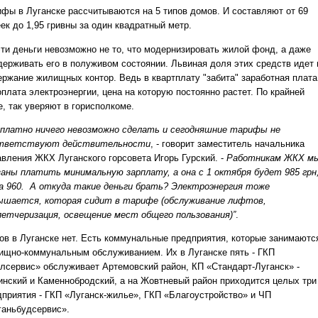
ифы в Луганске рассчитываются на 5 типов домов. И составляют от 69
ек до 1,95 гривны за один квадратный метр.
эти деньги невозможно не то, что модернизировать жилой фонд, а даже
держивать его в полуживом состоянии. Львиная доля этих средств идет 
ержание жилищных контор. Ведь в квартплату "забита" заработная плата
плата электроэнергии, цена на которую постоянно растет. По крайней
е, так уверяют в горисполкоме.
сплатно ничего невозможно сделать и сегодняшние тарифы не
тветствуют действительности
, - говорит заместитель начальника
авления ЖКХ Луганского горсовета Игорь Гурский. -
Работникам ЖКХ м
заны платить минимальную зарплату, а она с 1 октября будет 985 грн,
а 960. А откуда такие деньги брать? Электроэнергия тоже
ышается, которая сидит в тарифе (обслуживание лифтов,
петчеризация, освещение мест общего пользования)”
.
ов в Луганске нет. Есть коммунальные предприятия, которые занимаютс
ищно-коммунальным обслуживанием. Их в Луганске пять - ГКП
лсервис» обслуживает Артемовский район, КП «Стандарт-Луганск» -
инский и Каменнобродский, а на Жовтневый район приходится целых три
дприятия - ГКП «Луганск-жилье», ГКП «Благоустройство» и ЧП
ганьбудсервис».