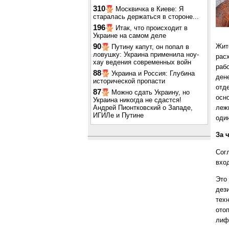
310
Москвичка в Киеве: Я
старалась держаться в стороне...
196
Итак, что происходит в
Украине на самом деле
90
Жит
Путину капут, он попал в
ловушку: Украина применила ноу-
рас
хау ведения современных войн
раб
88
Украина и Россия: Глубина
ден
исторической пропасти
отд
87
Можно сдать Украину, но
осн
Украина никогда не сдастся!
Андрей Пионтковский о Западе,
леж
ИГИЛе и Путине
оди
За 
Сог
вход
Это
дез
тех
ото
лиф