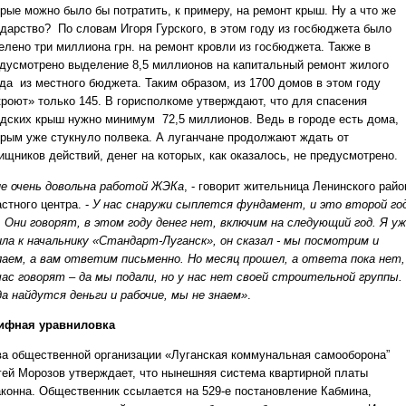
орые можно было бы потратить, к примеру, на ремонт крыш. Ну а что же
ударство? По словам Игоря Гурского, в этом году из госбюджета было
елено три миллиона грн. на ремонт кровли из госбюджета. Также в
дусмотрено выделение 8,5 миллионов на капитальный ремонт жилого
да из местного бюджета. Таким образом, из 1700 домов в этом году
кроют» только 145. В горисполкоме утверждают, что для спасения
одских крыш нужно минимум 72,5 миллионов. Ведь в городе есть дома,
орым уже стукнуло полвека. А луганчане продолжают ждать от
ищников действий, денег на которых, как оказалось, не предусмотрено.
не очень довольна работой ЖЭКа
, - говорит жительница Ленинского райо
стного центра. -
У нас снаружи сыплется фундамент, и это второй го
. Они говорят, в этом году денег нет, включим на следующий год. Я у
ила к начальнику «Стандарт-Луганск», он сказал - мы посмотрим и
лаем, а вам ответим письменно. Но месяц прошел, а ответа пока нет,
час говорят – да мы подали, но у нас нет своей строительной группы.
да найдутся деньги и рабочие, мы не знаем»
.
ифная уравниловка
ва общественной организации «Луганская коммунальная самооборона”
гей Морозов утверждает, что нынешняя система квартирной платы
аконна. Общественник ссылается на 529-е постановление Кабмина,