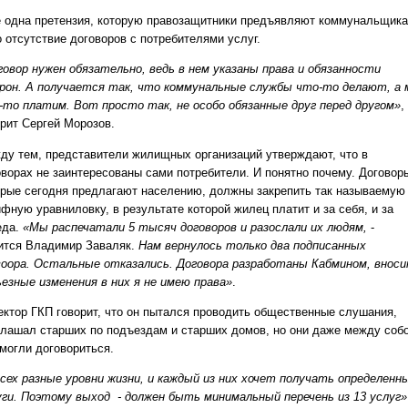
 одна претензия, которую правозащитники предъявляют коммунальщик
о отсутствие договоров с потребителями услуг.
говор нужен обязательно, ведь в нем указаны права и обязанности
рон. А получается так, что коммунальные службы что-то делают, а
-то платим. Вот просто так, не особо обязанные друг перед другом»
, 
орит Сергей Морозов.
ду тем, представители жилищных организаций утверждают, что в
оворах не заинтересованы сами потребители. И понятно почему. Договор
орые сегодня предлагают населению, должны закрепить так называемую
фную уравниловку, в результате которой жилец платит и за себя, и за
еда.
«Мы распечатали 5 тысяч договоров и разослали их людям,
-
ится Владимир Заваляк.
Нам вернулось только два подписанных
воора. Остальные отказались. Договора разработаны Кабмином, внос
ьезные изменения в них я не имею права»
.
ектор ГКП говорит, что он пытался проводить общественные слушания,
глашал старших по подъездам и старших домов, но они даже между соб
смогли договориться.
всех разные уровни жизни, и каждый из них хочет получать определенн
уги. Поэтому выход - должен быть минимальный перечень из 13 услуг»