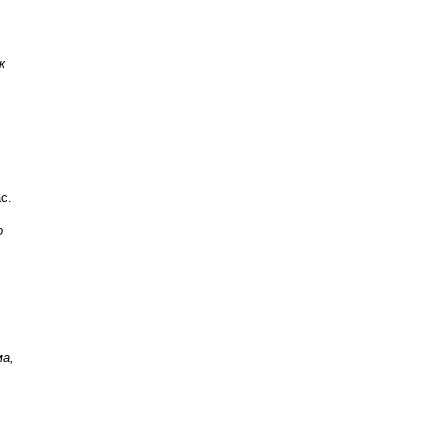
к
с.
о
а,