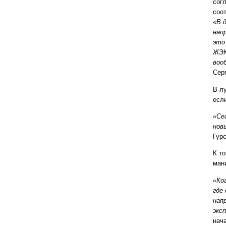
сог
соо
«В 
нап
это
ЖЭК
воо
Сер
В лу
есл
«Се
нов
Гурс
К т
ман
«Ко
где
нап
экс
нач