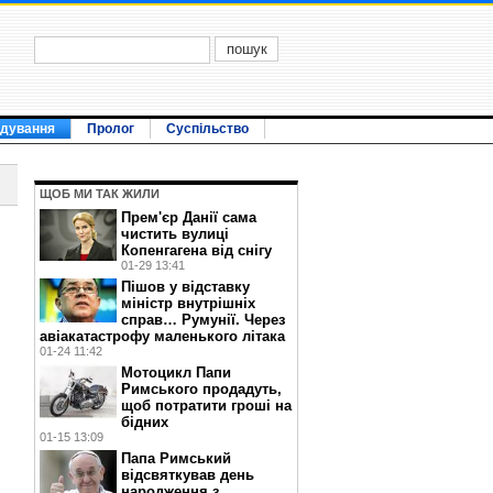
ідування
Пролог
Суспільство
ЩОБ МИ ТАК ЖИЛИ
Прем'єр Данії сама
чистить вулиці
Копенгагена від снігу
01-29 13:41
Пішов у відставку
міністр внутрішніх
справ… Румунії. Через
авіакатастрофу маленького літака
01-24 11:42
Мотоцикл Папи
Римського продадуть,
щоб потратити гроші на
бідних
01-15 13:09
Папа Римський
відсвяткував день
народження з