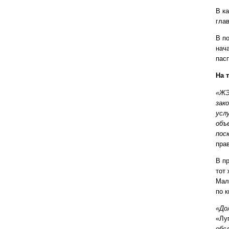
В к
гла
В п
нач
пасп
На 
«ЖЭ
зак
усл
объ
пос
пра
В п
тот 
Мал
по 
«До
«Лу
обс