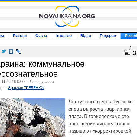
ика
Регіони
Освіта
Інтерв‘ю
Відео
Подорож
Розсл
3
краина: коммунальное
ессознательное
-11-14 16:08:00. Розслідування.
ор —
Ярослав ГРЕБЕНЮК
Летом этого года в Луганске
снова выросла квартирная
плата. В горисполкоме это
повышение дипломатично
называют «корректировкой