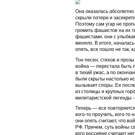
Она оказалась абсолютно н
скрыли потери и засекрет
Поэтому сам угар не проп
громить фашистов на их те
фашистами, они с улыбкам
меняло. В итоге, началас
опять, все пошло не так, 
Тон песен, стихов и проз
война — перестала быть 
в тихий ужас, а по оконча
были скрыты настолько иск
вызывает споры. Ее после
из столицы и крупных гор
милитаристской легенды 
Теперь — все повторяется
кого-то проучить, кого-то 
они опять считают, что в
РФ. Причем, суть войны св
кого россияне считают не