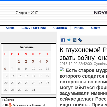
7 березня 2017
Анонс
Щоб ми так жили
Аналітика
Регіони
Освіта
Березень
К глухонемой Р
П
В
С
Ч
П
С
Н
звать войну, он
1
2
3
4
5
2015-12-20 22:42:00. Суспіл
6
7
8
9
10
11
12
Есть старое муд
которого сводится
13
14
15
16
17
18
19
осторожны со свои
20
21
22
23
24
25
26
могут сбыться форм
27
28
29
30
31
задумывали именно
сейчас делает Росс
РЕЙТИНГ
ищут войны. Приче
310
Москвичка в Киеве: Я