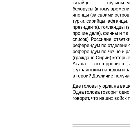
китайцы………. грузины, м
белорусы (к тому времени 
японцы (за своими остров
турки, сирийцы, афганцы, 
президента), голландцы (з
прочие дела), финны и т.
список). Россияне, ответь
референдум по отделению
референдум по Чечне и р
(граждане Сирии) которые
Асада — это террористы, 
с украинским народом и з
а герои? Двуличие получа
Две головы у орла на ваш
Одна голова говорит одно
говорит, что наших войск т