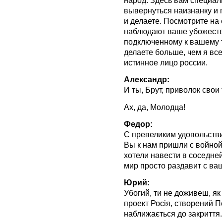
народ. Здесь вам специа
вывернуться наизнанку и п
и делаете. Посмотрите на
наблюдают ваше убожеств
подключенному к вашему т
делаете больше, чем я вс
истинное лицо россии.
Александр:
И ты, Брут, приволок свои 
Ах, да, Молодца!
Федор:
С превеликим удовольстви
Вы к нам пришли с войной,
хотели навести в соседне
мир просто раздавит с ва
Юрий:
Убогий, ти не доживеш, як 
проект Росія, створений П
наближається до закриття.