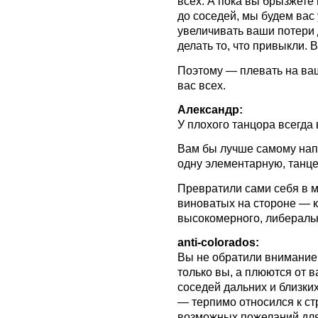
всех. А пока вы брызжете
до соседей, мы будем вас
увеличивать ваши потери 
делать то, что привыкли. В
Поэтому — плевать на ваш
вас всех.
Александр:
У плохого танцора всегда
Вам бы лучше самому напр
одну элементарную, танцев
Превратили сами себя в м
виноватых на стороне — к
высокомерного, либераль
anti-colorados:
Вы не обратили внимание 
только вы, а плюются от 
соседей дальних и близки
— терпимо относился к стр
возможных пожеланий для 