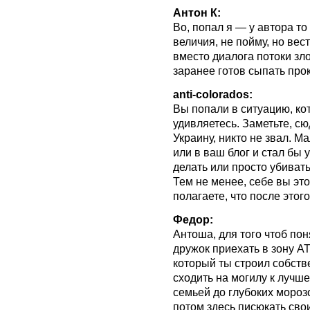
Антон К:
Во, попал я — у автора то
величия, не пойму, но вес
вместо диалога потоки зл
заранее готов сыпать про
anti-colorados:
Вы попали в ситуацию, ко
удивляетесь. Заметьте, сюд
Украину, никто не звал. Ма
или в ваш блог и стал бы у
делать или просто убиват
Тем не менее, себе вы это
полагаете, что после этог
Федор:
Антоша, для того чтоб пон
дружок приехать в зону А
который ты строил собств
сходить на могилу к лучше
семьей до глубоких морозо
потом здесь писюкать сво