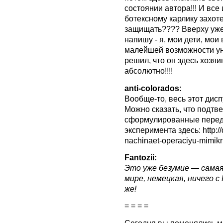
состоянии автора!!! И все 
ботексному карлику захоте
защищать???? Вверху уже 
напишу - я, мои дети, мои
малейшей возможности уни
решил, что он здесь хозяи
абсолютно!!!!
anti-colorados:
Вообще-то, весь этот дис
Можно сказать, что подтв
сформулированные перед 
эксперимента здесь: http://
nachinaet-operaciyu-mimikr
Fantozii:
Это уже безумие — сама
мире, немецкая, ничего с
же!
= = = =
Сегодня вы поменялись м