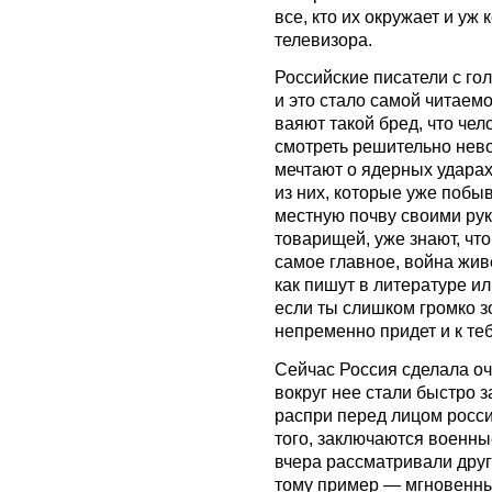
все, кто их окружает и уж 
телевизора.
Российские писатели с го
и это стало самой читаем
ваяют такой бред, что чел
смотреть решительно нево
мечтают о ядерных ударах
из них, которые уже побы
местную почву своими рук
товарищей, уже знают, что
самое главное, война живе
как пишут в литературе ил
если ты слишком громко зо
непременно придет и к теб
Сейчас Россия сделала оч
вокруг нее стали быстро 
распри перед лицом росс
того, заключаются военн
вчера рассматривали друг
тому пример — мгновенны