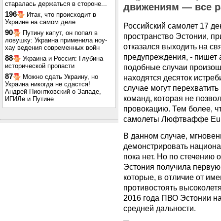
старалась держаться в стороне...
движениям — все р
196
Итак, что происходит в
Украине на самом деле
Российский самолет 17 де
90
Путину капут, он попал в
пространство Эстонии, пр
ловушку: Украина применила ноу-
отказался выходить на свя
хау ведения современных войн
предупреждения, - пишет a
88
Украина и Россия: Глубина
исторической пропасти
подобные случаи произош
87
Можно сдать Украину, но
находятся десяток истреб
Украина никогда не сдастся!
случае могут перехватить
Андрей Пионтковский о Западе,
команд, которая не позво
ИГИЛе и Путине
провокацию. Тем более, ч
самолеты Люфтваффе Euro
В данном случае, мгнове
демонстрировать национа
пока нет. Но по стечению 
Эстония получила первую 
которые, в отличие от име
противостоять высоколетя
2016 года ПВО Эстонии н
средней дальности.