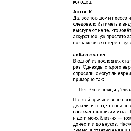
колодец.
Антон К:
Да, все ток-шоу и пресса 
следовало бы иметь в виду
выступают не те, кто зов
аккуратнее, уж простите з
вознамерится стереть русс
anti-colorados:
В одной из последних ста
раз.
Однажды старого евр
спросили, смогут ли евреи
примерно так:
— Нет. Злые немцы убива
По этой причине, я не про
делали, и того, что они п
соотечественникам у нас. 
и дети моих близких — тож
донести и до внуков. Насч
думаю, я ответил на ваш 