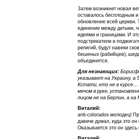
Затем возникнет новая вет
оставалось бесплодным и 
обновление всей церкви. Т
единение между детьми, 
идеями и границами. И это
подстрекатели и поджига
религий, будут навеки ско
бешеных (рабийцев), шед
объединятся.
Для незнающих:
Борисфе
указывает на Украину, а 
Кстати, кто не в курсе…
мечом в руке, установле
лицом не на Берлин, а на 
Виталий:
anti-colorados молодец! П
давече думал, куда это он
Оказывается это он здесь в
Виталий: