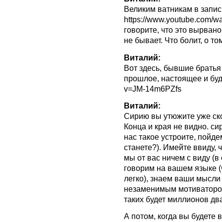
Великим ватникам в запис
https://www.youtube.com/
говорите, что это вырвано
не бывает. Что болит, о то
Виталий:
Вот здесь, бывшие братья
прошлое, настоящее и буд
v=JM-14m6PZfs
Виталий:
Сирию вы утюжите уже ско
Конца и края не видно. си
нас такое устроите, пойде
станете?). Имейте ввиду, 
мы от вас ничем с виду (в
говорим на вашем языке (ч
легко), знаем ваши мысли 
незаменимым мотиватором
таких будет миллионов дв
А потом, когда вы будете в