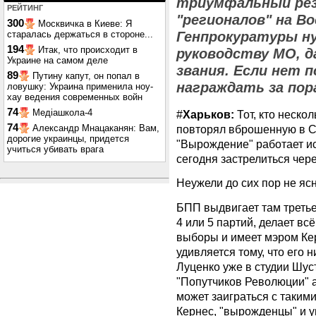
триумфальный ре
РЕЙТИНГ
"регионалов" на В
300
Москвичка в Киеве: Я
старалась держаться в стороне...
Генпрокуратуры ну
194
Итак, что происходит в
руководству МО, д
Украине на самом деле
звания. Если нет п
89
Путину капут, он попал в
награждать за пор
ловушку: Украина применила ноу-
хау ведения современных войн
74
Медіашкола-4
‪‎‪#
Харьков‬:
Тот, кто неско
74
Александр Мнацаканян: Вам,
повторял вброшенную в С
дорогие украинцы, придется
"Вырождение" работает и
учиться убивать врага
сегодня застрелиться чер
Неужели до сих пор не яс
БПП выдвигает там треть
4 или 5 партий, делает вс
выборы и имеет мэром Кер
удивляется тому, что его 
Луценко уже в студии Шус
"Попутчиков Революции" 
может заиграться с таким
Кернес, "вырожденцы" и 