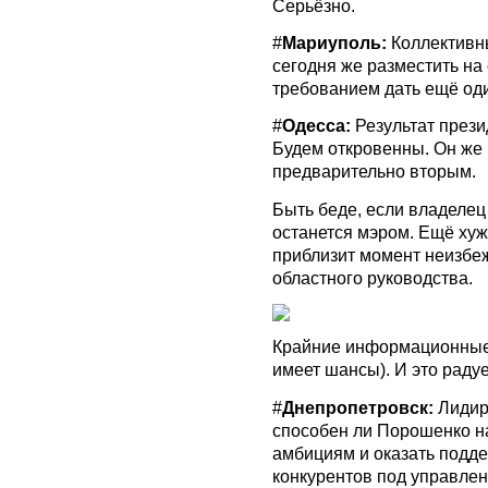
Серьёзно.
‪#
‎Мариуполь:
Коллективн
сегодня же разместить на
требованием дать ещё од
‪#
‎Одесса:
‬ Результат пре
Будем откровенны. Он же
предварительно вторым.
Быть беде, если владелец
останется мэром. Ещё хуж
приблизит момент неизбеж
областного руководства.
Крайние информационные 
имеет шансы). И это радуе
‪#‎
Днепропетровск:
‬ Лиди
способен ли Порошенко н
амбициям и оказать подд
конкурентов под управле