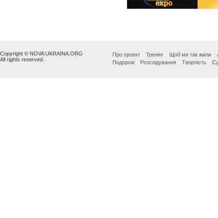
Copyright © NOVA UKRAINA.ORG
Про проект
Тренінг
Щоб ми так жили
All rights reserved.
Подорож
Розслідування
Творчість
Су