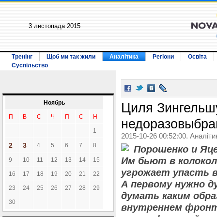
3 листопада 2015
Тренінг
Щоб ми так жили
Аналітика
Регіони
Освіта
Суспільство
Ноябрь
Циля Зингельш
П
В
С
Ч
П
С
Н
недоразовыбра
1
2015-10-26 00:52:00. Аналіти
2
3
4
5
6
7
8
Порошенко и Яце
Им бьют в колокол
9
10
11
12
13
14
15
угрожает упасть 
16
17
18
19
20
21
22
А первому нужно д
23
24
25
26
27
28
29
думать каким обр
30
внутреннем фронт