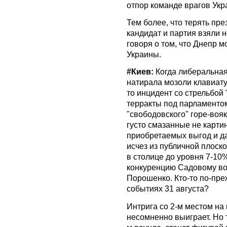
отпор команде врагов Ук
Тем более, что терять пре
кандидат и партия взяли н
говоря о том, что Днепр 
Украины.
#‎Киев:
‬ Когда либеральн
натирала мозоли клавиату
то инцидент со стрельбой 
терракты под парламентом
"свободовского" горе-воя
густо смазанные не карт
приобретаемых выгод и д
исчез из публичной плоск
в столице до уровня 7-10
конкуренцию Садовому во 
Порошенко. Кто-то по-пре
событиях 31 августа?
Интрига со 2-м местом на
несомненно выиграет. Но т