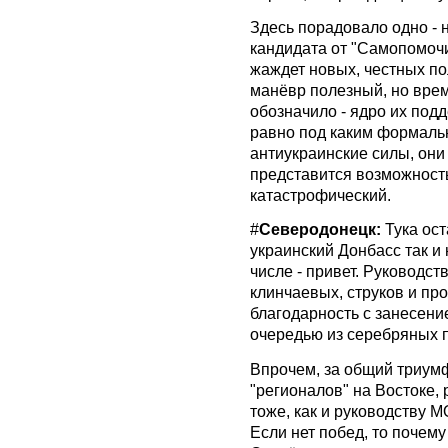
Здесь порадовало одно - 
кандидата от "Самопомочи
жаждет новых, честных по
манёвр полезный, но врем
обозначило - ядро их под
равно под каким формаль
антиукраинские силы, они 
представится возможность
катастрофический.
‪#‎
Северодонецк:
‬ Тука о
украинский Донбасс так и 
числе - привет. Руководс
клинчаевых, струков и пр
благодарность с занесени
очередью из серебряных п
Впрочем, за общий триум
"регионалов" на Востоке,
тоже, как и руководству М
Если нет побед, то почем