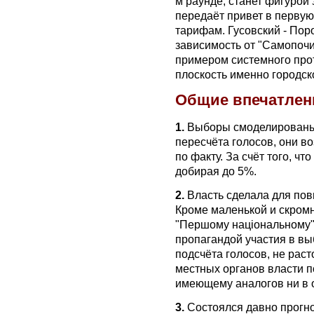
м раунде, станет фигурой
передаёт привет в первую
тарифам. Гусовский - По
зависимость от "Самопочи"
примером системного прот
плоскость именно городск
Общие впечатлен
1.
Выборы смоделированы 
пересчёта голосов, они в
по факту. За счёт того, чт
добирая до 5%.
2.
Власть сделала для пов
Кроме маленькой и скром
"Першому національному"
пропагандой участия в вы
подсчёта голосов, не ра
местных органов власти по
имеющему аналогов ни в 
3.
Состоялся давно прогн