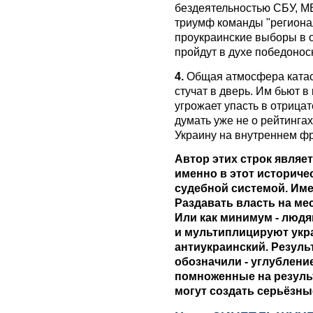
бездеятельностью СБУ, М
триумф команды "регионал
проукраинские выборы в 
пройдут в духе победоно
4.
Общая атмосфера катас
стучат в дверь. Им бьют в
угрожает упасть в отрица
думать уже не о рейтингах
Украину на внутреннем фр
Автор этих строк являе
именно в этот историч
судебной системой. Им
Раздавать власть на ме
Или как минимум - людя
и мультиплицируют укра
антиукраинский. Резул
обозначили - углублени
помноженные на резуль
могут создать серьёзны