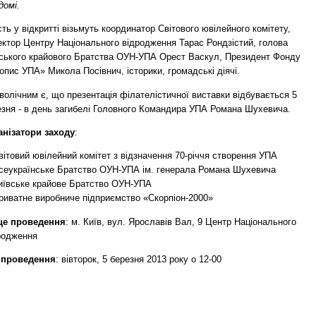
домі.
ть у відкритті візьмуть координатор Світового ювілейного комітету,
ектор Центру Національного відродження Тарас Рондзістий, голова
вського крайового Братства ОУН-УПА Орест Васкул, Президент Фонду
опис УПА» Микола Посівнич, історики, громадські діячі.
олічним є, що презентація філателістичної виставки відбувається 5
езня - в день загибелі Головного Командира УПА Романа Шухевича.
анізатори заходу
:
вітовий ювілейний комітет з відзначення 70-річчя створення УПА
Всеукраїнське Братство ОУН-УПА ім. генерала Романа Шухевича
Київське крайове Братство ОУН-УПА
Приватне виробниче підприємство «Скорпіон-2000»
це проведення
: м. Київ, вул. Ярославів Вал, 9 Центр Національного
родження
 проведення
: вівторок, 5 березня 2013 року о 12-00