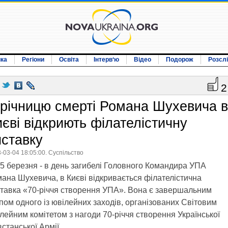
ика
Регіони
Освіта
Інтерв‘ю
Відео
Подорож
Розсл
2
 річницю смерті Романа Шухевича в
иєві відкриють філателістичну
иставку
-03-04 18:05:00. Суспільство
5 березня - в день загибелі Головного Командира УПА
ана Шухевича, в Києві відкривається філателістична
тавка «70-річчя створення УПА». Вона є завершальним
пом одного із ювілейних заходів, організованих Світовим
лейним комітетом з нагоди 70-річчя створення Української
станської Армії.