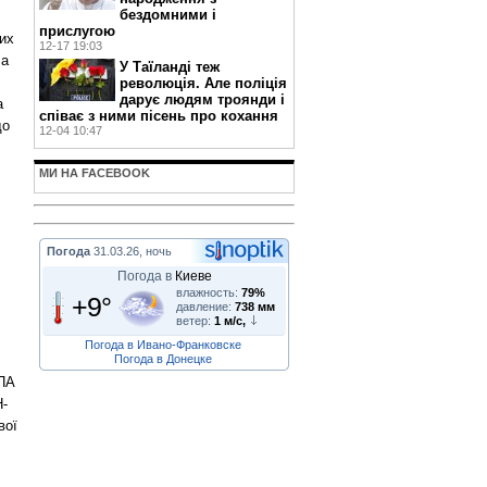
бездомними і
прислугою
их
12-17 19:03
ча
У Таїланді теж
революція. Але поліція
дарує людям троянди і
а
співає з ними пісень про кохання
до
12-04 10:47
МИ НА FACEBOOK
Погода
31.03.26, ночь
Погода в
Киеве
влажность:
79%
+9°
давление:
738 мм
ветер:
1 м/с,
Погода в Ивано-Франковске
Погода в Донецке
УПА
Н-
вої