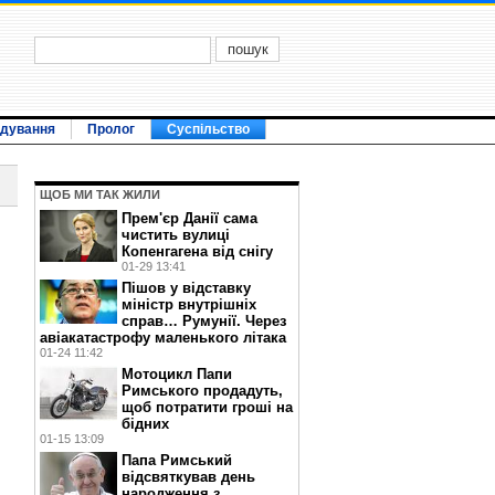
ідування
Пролог
Суспільство
ЩОБ МИ ТАК ЖИЛИ
Прем'єр Данії сама
чистить вулиці
Копенгагена від снігу
01-29 13:41
Пішов у відставку
міністр внутрішніх
справ… Румунії. Через
авіакатастрофу маленького літака
01-24 11:42
Мотоцикл Папи
Римського продадуть,
щоб потратити гроші на
бідних
01-15 13:09
Папа Римський
відсвяткував день
народження з