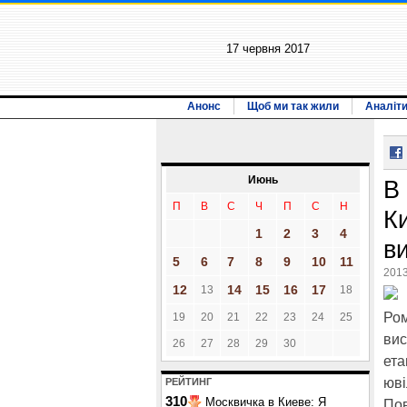
17 червня 2017
Анонс
Щоб ми так жили
Аналіт
Июнь
В
П
В
С
Ч
П
С
Н
К
1
2
3
4
в
5
6
7
8
9
10
11
2013
12
14
15
16
17
13
18
Ром
19
20
21
22
23
24
25
вис
26
27
28
29
30
ета
юві
РЕЙТИНГ
310
Москвичка в Киеве: Я
Пов