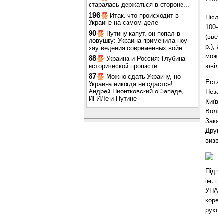
старалась держаться в стороне...
196
Итак, что происходит в
Піс
Украине на самом деле
100
90
Путину капут, он попал в
(вве
ловушку: Украина применила ноу-
р.),
хау ведения современных войн
мож
88
Украина и Россия: Глубина
исторической пропасти
ювіл
87
Можно сдать Украину, но
Ест
Украина никогда не сдастся!
Андрей Пионтковский о Западе,
Неза
ИГИЛе и Путине
Киї
Вол
Зак
Друг
виз
Під
ім.
УПА
коре
рухо