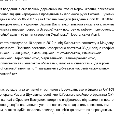
ля введення в обіг перших державних поштових марок України, присвячен
-річчю від дня народження провідників визвольного руху Романа Шухеви
дена в обіг 29.06.2007 р.) та Степана Бандери (введена в обіг 01.01.2009
 автором яких є художник Василь Василенко, виникла унікальна історичн
ливість вперше провести Всеукраїнську поштову естафету, приурочену 
ейної дати – 70-річчя створення Української Повстанської Армії.
афета стартувала 10 вересня 2012 р. від Київського поштамту з Майдану
лежності. Пройшла поетапно безперервно протягом 36 діб згідно графіку
вською, Вінницькою, Хмельницькою, Житомирською, Рівненською
инською, Тернопільською, Чернівецькою, Івано-Франківською,
арпатською та Львівською областями, власне місцевостями, де в роки
ої світової війни та по її завершенні відбувався масовий національно-
вольний рух.
 час естафети за активної участі членів Всеукраїнського Братства ОУН-
 генерала Романа Шухевича, особливо Київського крайового Братства ОУ
 на чолі з Орестом Васкулом, щоденно відбувалось відправлення пошто
спонденції з населених пунктів, пов’язаних з національно-визвольним
м, а також здійснювались покладання квітів до пам’ятників провідникам