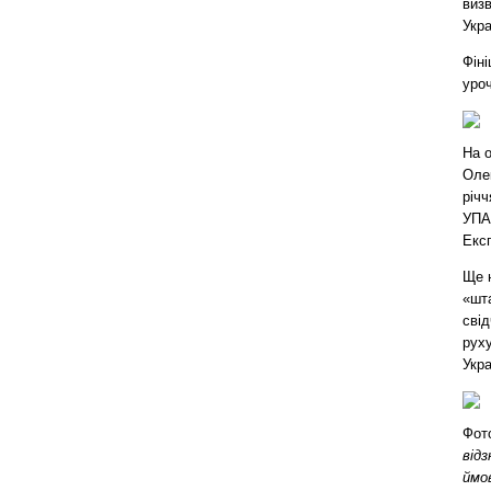
визв
Укра
Фіні
уро
На о
Оле
річч
УПА 
Екс
Ще н
«шта
свід
руху
Укра
Фото
від
ймо