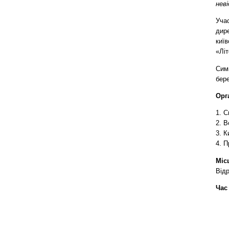
неві
Учас
дир
киї
«Літ
Симв
бер
Орг
1. С
2. 
3. 
4. 
Міс
Від
Час