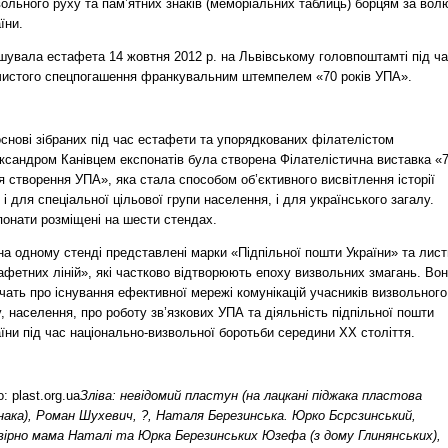
ольного руху та пам’ятних знаків (меморіальних таблиць) борцям за вол
їни.
шувала естафета 14 жовтня 2012 р. на Львівському головпоштамті під ч
чистого спецпогашення франкувальним штемпелем «70 років УПА».
снові зібраних під час естафети та упорядкованих філателістом
ксандром Канівцем експонатів була створена Філателістична виставка «7
я створення УПА», яка стала способом об’єктивного висвітлення історії
і для спеціальної цільової групи населення, і для українського загалу.
понати розміщені на шести стендах.
а одному стенді представлені марки «Підпільної пошти України» та лист
фетних ліній», які частково відтворюють епоху визвольних змагань. Во
чать про існування ефективної мережі комунікацій учасників визвольного
, населення, про роботу зв’язкових УПА та діяльність підпільної пошти
їни під час національно-визвольної боротьби середини ХХ століття.
: plast.org.ua
Зліва: невідомий пластун (на лацкані піджака пластова
знака), Роман Шухевич, ?, Наталя Березинська. Юрко Бсрсзинський,
вірно мама Наталі та Юрка Березинських Юзефа (з дому Глинянських),