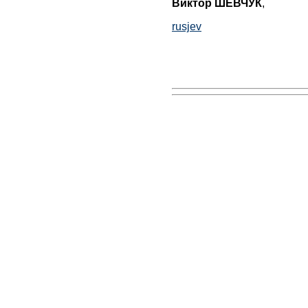
Виктор ШЕВЧУК
,
rusjev