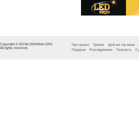
Copyright © NOVA UKRAINA.ORG
Про проект
Тренінг
Щоб ми так жили
All rights reserved.
Подорож
Розслідування
Творчість
Су