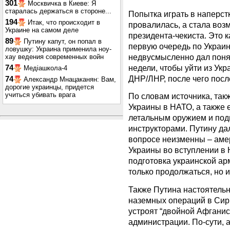
301
Москвичка в Киеве: Я
старалась держаться в стороне...
Попытка играть в наперст
194
Итак, что происходит в
провалилась, а стала воз
Украине на самом деле
президента-чекиста. Это к
89
Путину капут, он попал в
первую очередь по Украин
ловушку: Украина применила ноу-
недвусмысленно дал понят
хау ведения современных войн
недели, чтобы уйти из Ук
74
Медіашкола-4
ДНР/ЛНР, после чего посл
74
Александр Мнацаканян: Вам,
дорогие украинцы, придется
учиться убивать врага
По словам источника, так
Украины в НАТО, а также
летальным оружием и под
инструкторами. Путину да
вопросе неизменны – аме
Украины во вступлении в 
подготовка украинской ар
только продолжаться, но и
Также Путина настоятельн
наземных операций в Сири
устроят “двойной Афганист
администрации. По-сути, 