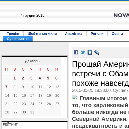
7 грудня 2015
Тренінг
Щоб ми так жили
Аналітика
Регіони
Освіта
Суспільство
Декабрь
Прощай Америк
П
В
С
Ч
П
С
Н
встречи с Оба
1
2
3
4
5
6
похоже навсег
7
8
9
10
11
12
13
2015-09-29 18:33:00. Суспіл
14
15
16
17
18
19
20
Главным итогом 
21
22
23
24
25
26
27
то, что карликовый
больше никогда не
28
29
30
31
Северной Америки.
РЕЙТИНГ
неадекватность и а