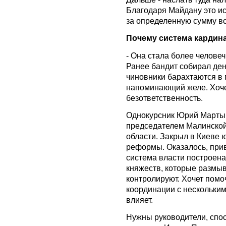
Благодаря Майдану это исч
за определенную сумму вс
Почему система кардин
- Она стала более челове
Ранее бандит собирал ден
чиновники барахтаются в 
напоминающий желе. Хочеш
безответственность.
Однокурсник Юрий Мартын
председателем Малинско
области. Закрыл в Киеве 
реформы. Оказалось, прив
система власти построена 
княжеств, которые размыв
контролируют. Хочет помо
координации с нескольким
влияет.
Нужны руководители, спо