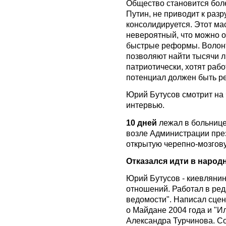
Общество становится боле
Путин, не приводит к раз
консолидируется. Этот ма
невероятный, что можно о
быстрые реформы. Волонт
позволяют найти тысячи 
патриотически, хотят рабо
потенциал должен быть р
Юрий Бутусов смотрит на 
интервью.
10 дней
лежал в больнице
возле Администрации пре
открытую черепно-мозгову
Отказался идти в народ
Юрий Бутусов - киевляни
отношений. Работал в реда
ведомости". Написал сце
о Майдане 2004 года и "И
Александра Турчинова. Со