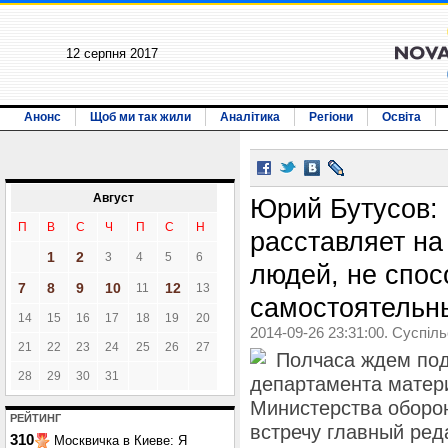
12 серпня 2017
Анонс
Щоб ми так жили
Аналітика
Регіони
Освіта
Август
Юрий Бутусов:
П
В
С
Ч
П
С
Н
расставляет н
1
2
3
4
5
6
людей, не спо
7
8
9
10
12
11
13
самостоятельн
14
15
16
17
18
19
20
2014-09-26 23:31:00. Суспіл
21
22
23
24
25
26
27
Полчаса ждем под
28
29
30
31
департамента матер
Министерства оборон
РЕЙТИНГ
встречу главный ред
310
Москвичка в Киеве: Я