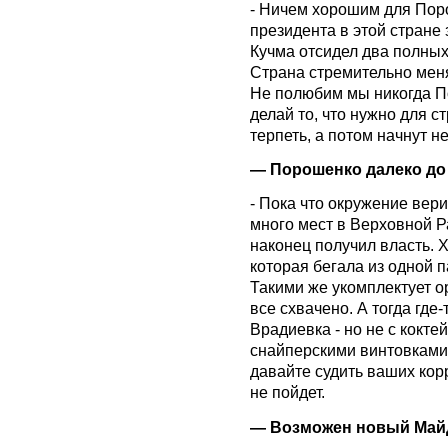
- Ничем хорошим для Пор
президента в этой стране 
Кучма отсидел два полных
Страна стремительно меня
Не полюбим мы никогда П
делай то, что нужно для с
терпеть, а потом начнут н
— Порошенко далеко до
- Пока что окружение вери
много мест в Верховной Ра
наконец получил власть. Х
которая бегала из одной п
Такими же укомплектует ор
все схвачено. А тогда где-
Врадиевка - но не с кокте
снайперскими винтовками.
давайте судить ваших кор
не пойдет.
— Возможен новый Май