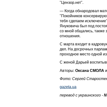
"Цензор.нет".
— Когда обнародовал мате
"Покойников консервируют
тебя сделаем исключение",
Януковича был под посто
со мной общались, также 
отношения.
С марта входит в кадров
дел. На досрочных парла
проходное место одной из
С женой Дарьей воспитыв
Авторы:
Оксана СМОЛА
Фото: Сергей Старосте
gazeta.ua
перевод с украинского -
N