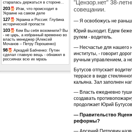
"Цензор.нет" 38-лет
старалась держаться в стороне...
203
совещании.
Итак, что происходит в
Украине на самом деле
127
Украина и Россия: Глубина
— Я освобожусь не раньше
исторической пропасти
103
Юрий выходит. Едем бежев
Кем Вы себя возомнили? Вы
- не царь, а избранный временно во
рулем - водитель.
власть менеджер (Алексей
Мочанов – Петру Порошенко)
— Несчастье для нашего 
98
Аркадий Бабченко: Путин
институты, - говорит доро
сделал главную вещь - обнажил в
ручным управлением, а не
россиянах всю их мразь
Бутусов отпускает водител
террасе в виде стеклянно
кальяна. Зал заполнен н
— Власть ежедневно тушит
создавать противопожарну
продолжает Юрий Бутусов
— Правительство Яценюк
реформы?
— Арсений Петрович назва