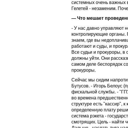
системных очень важных 
Гелетей - незаменим. Поч
— Что мешает проведен
- У нас давно управляют н
контролирующие органы. П
знаем, где вы недоплачива
работают и суды, и проку
Все судьи и прокуроры, в
должны уйти. Они рассказы
самом деле беспорядок с
прокуроры.
Сейчас мы сидим напротив
Бутусов. - Игорь Белоус 
фискальной службы. - "ГП
во времена предшественн
структуре есть "кассир", 
определенную плату реши
система рэкета - государ
смотрящих. Цель - найти ч
Дальше - наслать туда нал