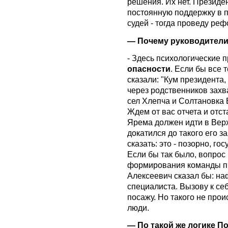
решения. Их нет. Президен
постоянную поддержку в п
судей - тогда проведу реф
— Почему руководители
- Здесь психологические 
опасности
. Если бы все 
сказали: "Кум президента
через родственников захв
сел Хлепча и Солтановка
Ждем от вас отчета и отст
Ярема должен идти в Верх
докатился до такого его 
сказать: это - позорно, г
Если бы так было, вопрос 
формирования команды пре
Алексеевич сказал бы: на
специалиста. Вызову к себ
посажу. Но такого не прои
люди.
— По такой же логике П