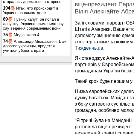
старалась держаться в стороне...
віце-президент Пар
194
Итак, что происходит в
Вілія Алекнайте-Абра
Украине на самом деле
89
Путину капут, он попал в
За її словами, нарешті О
ловушку: Украина применила ноу-
хау ведения современных войн
Штатів Америки. Вашингто
75
Медіашкола-4
допомогу зміцненню демокр
74
спостерігатиме за кожним 
Александр Мнацаканян: Вам,
дорогие украинцы, придется
Тижденнь.ua
.
учиться убивать врага
Як стверджує Алекнайте-
партнерів у Європейськом
громадянам України безві
Такий крок буде першим у 
Низка європейських делег
думку багатьох, Майдан за
з боку світового суспільст
громадян, особливо молод
“Я тричі була на Майдані і
розповіла віце-президент.
незалежній країні і справ