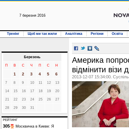
7 березня 2016
Тренінг
Щоб ми так жили
Аналітика
Регіони
Освіта
Березень
Америка попро
П
В
С
Ч
П
С
Н
відмінити візи 
1
2
3
4
5
6
2013-12-07 15:34:00. Суспіл
7
8
9
10
11
12
13
14
15
16
17
18
19
20
21
22
23
24
25
26
27
28
29
30
31
РЕЙТИНГ
305
Москвичка в Киеве: Я