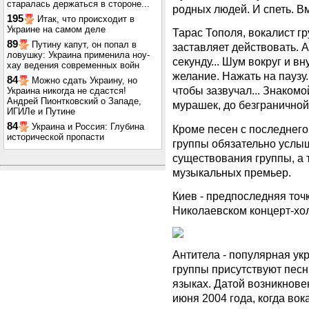
старалась держаться в стороне...
родных людей. И спеть. Вм
195
Итак, что происходит в
Украине на самом деле
Тарас Тополя, вокалист г
89
Путину капут, он попал в
заставляет действовать. 
ловушку: Украина применила ноу-
секунду... Шум вокруг и вн
хау ведения современных войн
желание. Нажать на паузу.
84
Можно сдать Украину, но
чтобы зазвучал... Знаком
Украина никогда не сдастся!
Андрей Пионтковский о Западе,
мурашек, до безграничной
ИГИЛе и Путине
84
Украина и Россия: Глубина
Кроме песен с последнего
исторической пропасти
группы обязательно услыш
существования группы, а 
музыкальных премьер.
Киев - предпоследняя точ
Николаевском концерт-хо
Антитела - популярная ук
группы присутствуют песн
языках. Датой возникнове
июня 2004 года, когда вок