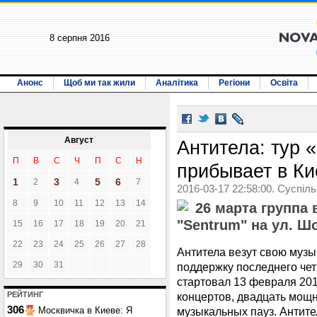
8 серпня 2016
Анонс
Щоб ми так жили
Аналітика
Регіони
Освіта
Август
Антитела: тур 
П
В
С
Ч
П
С
Н
прибывает в Ки
1
3
5
6
2
4
7
2016-03-17 22:58:00. Суспіл
8
9
10
11
12
13
14
26 марта группа 
"Sentrum" на ул. Ш
15
16
17
18
19
20
21
22
23
24
25
26
27
28
Антитела везут свою музы
29
30
31
поддержку последнего чет
стартовал 13 февраля 201
РЕЙТИНГ
концертов, двадцать мощн
306
Москвичка в Киеве: Я
музыкальных пауз. Антите