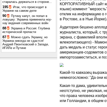
старалась держаться в стороне...
КОРПОРАТИВНЫЙ сайт ком
195
Итак, что происходит в
языке) коммент "мерзость"
Украине на самом деле
отклик на информацию о г
90
Путину капут, он попал в
в Ростове, а в Нью Йорке)
ловушку: Украина применила ноу-
хау ведения современных войн
Аудитория бешено аппло
88
Украина и Россия: Глубина
журналиста, который, с т
исторической пропасти
экрана, с фамилией впол
87
Можно сдать Украину, но
Украина никогда не сдастся!
млекопитающего) - Мамонт
Андрей Пионтковский о Западе,
дать медаль и статус геро
ИГИЛе и Путине
американцев-содомитов с
импортозаместиться, и поз
Какой-то кавказец выража
немногосложно: "Да они ко
Какая-то дама, удивитель
неотступно, не умолкая, 
что права человека изобр
или Голландии, в общем о