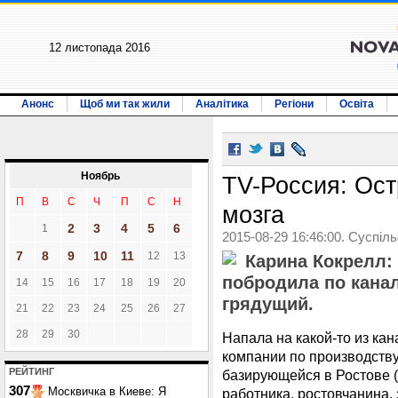
12 листопада 2016
Анонс
Щоб ми так жили
Аналітика
Регіони
Освіта
Ноябрь
TV-Россия: Ост
П
В
С
Ч
П
С
Н
мозга
2
3
4
5
6
1
2015-08-29 16:46:00. Суспіл
7
8
9
10
11
12
13
Карина Кокрелл:
побродила по канал
14
15
16
17
18
19
20
грядущий.
21
22
23
24
25
26
27
28
29
30
Напала на какой-то из кан
компании по производств
РЕЙТИНГ
базирующейся в Ростове 
307
Москвичка в Киеве: Я
работника, ростовчанина,