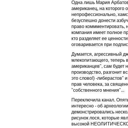
Одна лишь Мария Арбатова
американец, на которого 
непрофессионально, хамс
безуспешно донести азбуч
право коммментировать, н
компания имеет полное пр
кто разделяет ее ценности
оговаривается при подпис
Думается, агрессивный д
млекопитающего, теперь 
американцев", сам будет 
производство, разгонит в
это слово!) -либерастов"
прав человека, за священ
"собственного мнения"...
Переключила канал. Опять
интересно - об археологи
демонстрировались нескол
рисунок лося, которые яв
высокой НЕОЛИТИЧЕСКОЙ