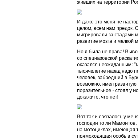
живших на территории Рос
И даже это меня не настор
целом, всем нам предок. 
мигрировали за стадами ма
развитие мозга и мелкой 
Но я была не права! Выво
со спецназовской раскати
оказался неожиданным: "
тысячелетие назад надо пе
человек, забредший в Бур
возможно, имел развитую 
поразительное - стоял у и
докажите, что нет!
Вот так и связалось у мен
господин то ли Мамонтов,
на мотоциклах, имеющая 
прямоходящая особь в су