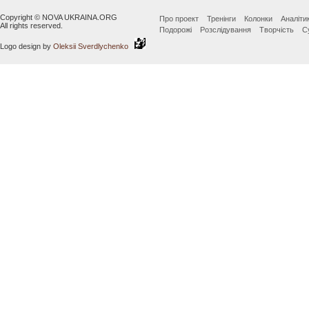
Copyright © NOVA UKRAINA.ORG
Про проект
Тренінги
Колонки
Аналіти
All rights reserved.
Подорожі
Розслідування
Творчість
С
Logo design by
Oleksii Sverdlychenko