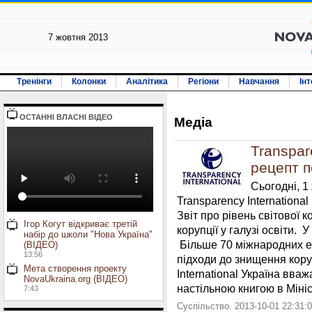
7 жовтня 2013
Тренінги
Колонки
Аналітика
Регіони
Навчання
Ін
ОСТАННI ВЛАСНI ВIДЕО
Медiа
Transpar
рецепт п
Сьогодні, 1
Transparency Internationa
Звіт про рівень світової 
Ігор Когут відкриває третій
корупції у галузі освіти. У
набір до школи "Нова Україна"
Більше 70 міжнародних ек
(ВІДЕО)
13:56
підходи до знищення коруп
Мета створення проекту
International Україна вва
NovaUkraina.org (ВІДЕО)
настільною книгою в Мініст
7:43
Суспільство. 2013-10-01 22:31: