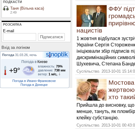
ПОДКАСТИ
ФФУ під
Таня (Вільна каса)
2:49
громадсь
прирівню
РОЗСИЛКА
нацистів
E-mail
1 жовтня відбулася зустр
України Сергія Стороженк
Вхiд за логiном
ініціювали збір підписів 
Погода
31.03.26, ночь
дискримінаційних символ
Погода в
Киеве
Шухевича, Степана Банде
влажность:
79%
+9°
давление:
738 мм
Суспільство. 2013-10-01 15:14:
ветер:
1 м/с,
Погода в Ивано-Франковске
Мостова
Погода в Донецке
жертвою
хто таки
Прийшла до висновку, що 
менше, тануть, як пломбір
клейку субстанцію.
Суспільство. 2013-10-01 00:43: