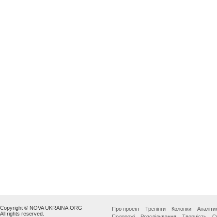
Copyright © NOVA UKRAINA.ORG
Про проект
Тренінги
Колонки
Аналіти
All rights reserved.
Подорожі
Розслідування
Творчість
С