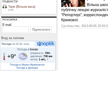
ПОДКАСТИ
Вільна шко
Таня (Вільна каса)
публічну лекцію журналіс
2:49
“Репортері”, корреспонден
Крюкової.
РОЗСИЛКА
E-mail
Суспільство. 2013-09-05 20:55:
Вхiд за логiном
Погода
31.03.26, ночь
Погода в
Киеве
влажность:
79%
+9°
давление:
738 мм
ветер:
1 м/с,
Погода в Ивано-Франковске
Погода в Донецке