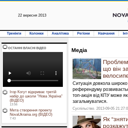
22 вересня 2013
Тренінги
Колонки
Аналітика
Регіони
Навчання
Ін
ОСТАННI ВЛАСНI ВIДЕО
Медiа
Проблема
що він з
велосипе
Ситуація довкола широк
референдуму розвиваєтьс
Ігор Когут відкриває третій
топ-акція від КПУ може як
набір до школи "Нова Україна"
(ВІДЕО)
загальмуватися.
13:56
Суспільство. 2013-09-05 21:27:
Мета створення проекту
NovaUkraina.org (ВІДЕО)
Як “знят
7:43
розкажут