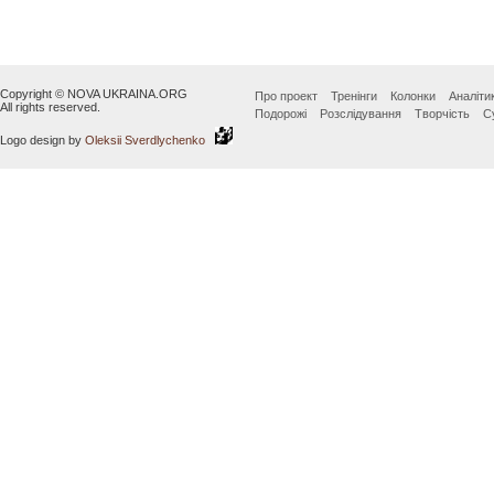
Copyright © NOVA UKRAINA.ORG
Про проект
Тренінги
Колонки
Аналіти
All rights reserved.
Подорожі
Розслідування
Творчість
С
Logo design by
Oleksii Sverdlychenko