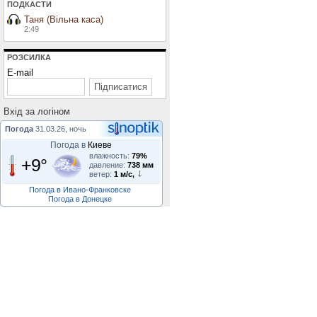
ПОДКАСТИ
Таня (Вільна каса)
2:49
РОЗСИЛКА
E-mail
Вхiд за логiном
Погода
31.03.26, ночь
Погода в
Киеве
влажность:
79%
+9°
давление:
738 мм
ветер:
1 м/с,
Погода в Ивано-Франковске
Погода в Донецке