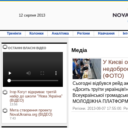
12 серпня 2013
Тренінги
Колонки
Аналітика
Регіони
Навчання
Ін
ОСТАННI ВЛАСНI ВIДЕО
Медiа
У Києві 
недобро
(ФОТО)
Сьогодні відбувся рейд ак
«Досить труїти українців!
Ігор Когут відкриває третій
Всеукраїнської громадськ
набір до школи "Нова Україна"
(ВІДЕО)
МОЛОДІЖНА ПЛАТФОРМ
13:56
Регіони. 2013-08-07 17:55:00. Р
Мета створення проекту
NovaUkraina.org (ВІДЕО)
7:43