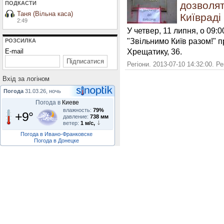
дозволят
ПОДКАСТИ
Таня (Вільна каса)
Київраді
2:49
У четвер, 11 липня, о 09:0
"Звільнимо Київ разом!" п
РОЗСИЛКА
Хрещатику, 36.
E-mail
Регіони. 2013-07-10 14:32:00. Р
Вхiд за логiном
Погода
31.03.26, ночь
Погода в
Киеве
влажность:
79%
+9°
давление:
738 мм
ветер:
1 м/с,
Погода в Ивано-Франковске
Погода в Донецке