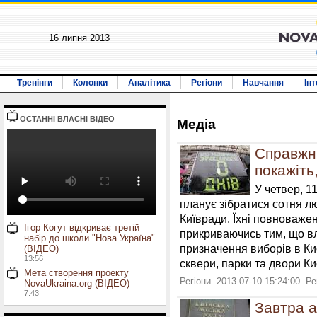
16 липня 2013
Тренінги
Колонки
Аналітика
Регіони
Навчання
Ін
ОСТАННI ВЛАСНI ВIДЕО
Медiа
Справжні
покажіть
У четвер, 1
планує зібратися сотня л
Київради. Їхні повноважен
Ігор Когут відкриває третій
прикриваючись тим, що в
набір до школи "Нова Україна"
призначення виборів в Киє
(ВІДЕО)
13:56
сквери, парки та двори Ки
Мета створення проекту
Регіони. 2013-07-10 15:24:00. Р
NovaUkraina.org (ВІДЕО)
7:43
Завтра а