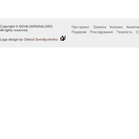
Copyright © NOVA UKRAINA.ORG
Про проект
Тренінги
Колонки
Аналіти
All rights reserved.
Подорожі
Розслідування
Творчість
С
Logo design by
Oleksii Sverdlychenko