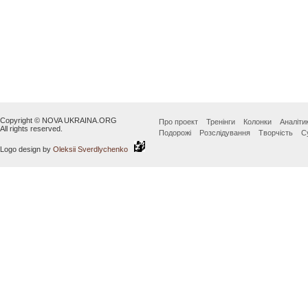
Copyright © NOVA UKRAINA.ORG
Про проект
Тренінги
Колонки
Аналіти
All rights reserved.
Подорожі
Розслідування
Творчість
С
Logo design by
Oleksii Sverdlychenko