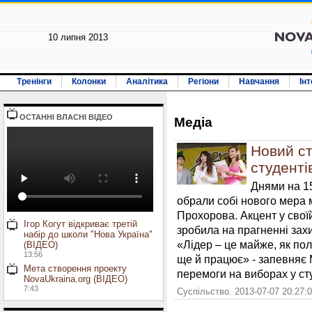
10 липня 2013
Тренінги
Колонки
Аналітика
Регіони
Навчання
Ін
ОСТАННI ВЛАСНI ВIДЕО
Медiа
Новий с
студенті
Днями на 15
обрали собі нового мера 
Прохорова. Акцент у свої
Ігор Когут відкриває третій
зробила на прагненні захи
набір до школи "Нова Україна"
«Лідер – це майже, як полі
(ВІДЕО)
13:56
ще й працює» - запевняє 
Мета створення проекту
перемоги на виборах у ст
NovaUkraina.org (ВІДЕО)
7:43
Суспільство. 2013-07-07 20:27: