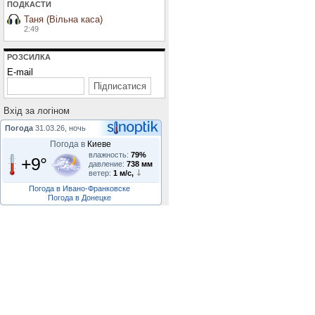
ПОДКАСТИ
Таня (Вільна каса)
2:49
РОЗСИЛКА
E-mail
Вхiд за логiном
Погода
31.03.26, ночь
Погода в
Киеве
влажность:
79%
+9°
давление:
738 мм
ветер:
1 м/с,
Погода в Ивано-Франковске
Погода в Донецке