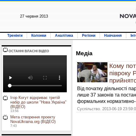
27 червня 2013
Тренінги
Колонки
Аналітика
Регіони
Навчання
Ін
ОСТАННI ВЛАСНI ВIДЕО
Медiа
Кому пот
півроку Р
прийнято
Від початку діяльності па
лише 37 законів та постан
Ігор Когут відкриває третій
формальних нормативно-п
набір до школи "Нова Україна"
(ВІДЕО)
Суспільство. 2013-06-19 23:59:
13:56
Мета створення проекту
NovaUkraina.org (ВІДЕО)
7:43