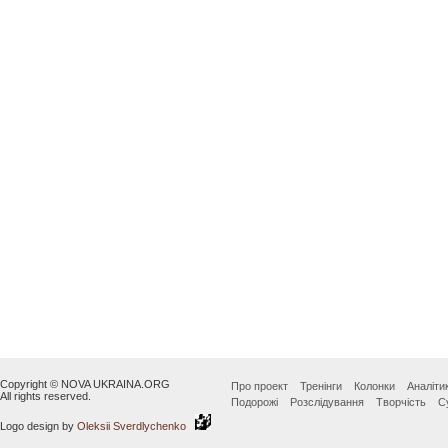
Copyright © NOVA UKRAINA.ORG
Про проект
Тренінги
Колонки
Аналіти
All rights reserved.
Подорожі
Розслідування
Творчість
С
Logo design by
Oleksii Sverdlychenko