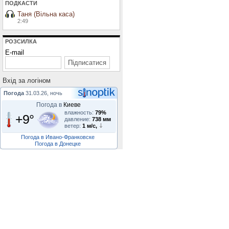
ПОДКАСТИ
Таня (Вільна каса)
2:49
РОЗСИЛКА
E-mail
Вхiд за логiном
Погода
31.03.26, ночь
Погода в
Киеве
влажность:
79%
+9°
давление:
738 мм
ветер:
1 м/с,
Погода в Ивано-Франковске
Погода в Донецке