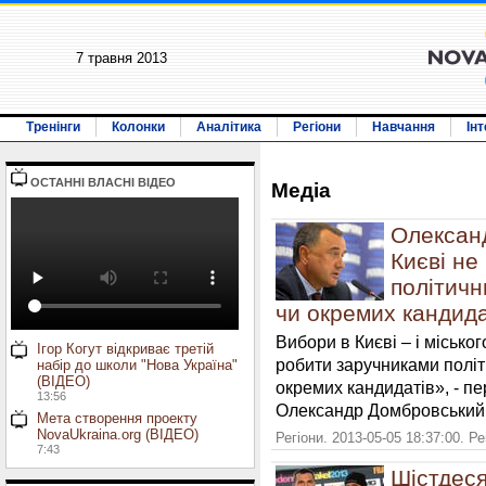
7 травня 2013
Тренінги
Колонки
Аналітика
Регіони
Навчання
Ін
ОСТАННI ВЛАСНI ВIДЕО
Медiа
Олексан
Києві не
політичн
чи окремих кандида
Вибори в Києві – і міськог
Ігор Когут відкриває третій
робити заручниками політи
набір до школи "Нова Україна"
(ВІДЕО)
окремих кандидатів», - п
13:56
Олександр Домбровський
Мета створення проекту
NovaUkraina.org (ВІДЕО)
Регіони. 2013-05-05 18:37:00. Р
7:43
Шістдеся