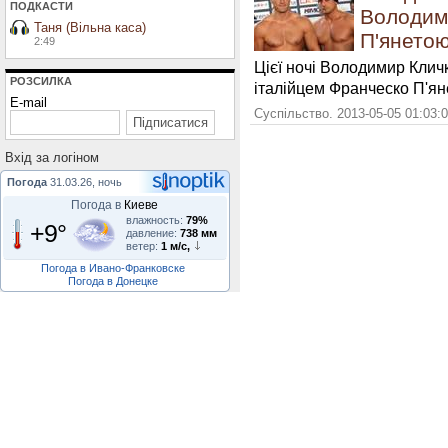
ПОДКАСТИ
Володими
Таня (Вільна каса)
П'янетою
2:49
Цієї ночі Володимир Кличк
РОЗСИЛКА
італійцем Франческо П'яне
E-mail
Суспільство. 2013-05-05 01:03:
Вхiд за логiном
Погода
31.03.26, ночь
Погода в
Киеве
влажность:
79%
+9°
давление:
738 мм
ветер:
1 м/с,
Погода в Ивано-Франковске
Погода в Донецке