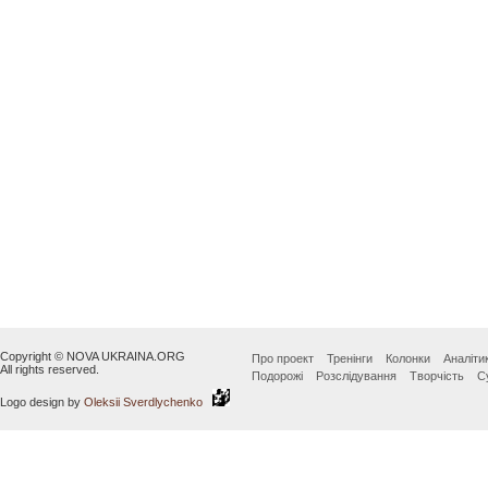
Copyright © NOVA UKRAINA.ORG
Про проект
Тренінги
Колонки
Аналіти
All rights reserved.
Подорожі
Розслідування
Творчість
С
Logo design by
Oleksii Sverdlychenko