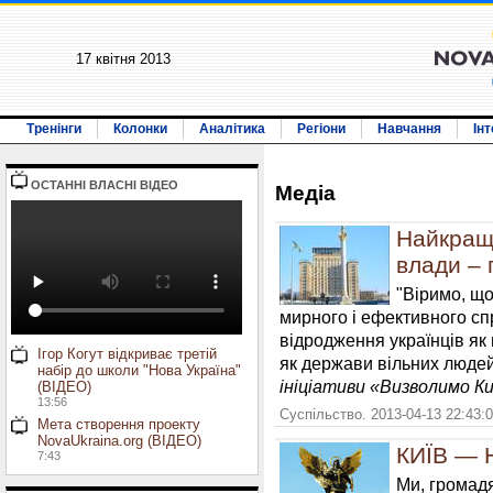
17 квiтня 2013
Тренінги
Колонки
Аналітика
Регіони
Навчання
Ін
ОСТАННI ВЛАСНI ВIДЕО
Медiа
Найкращи
влади – 
"Віримо, що
мирного і ефективного спр
відродження українців як 
Ігор Когут відкриває третій
як держави вільних людей"
набір до школи "Нова Україна"
ініціативи «Визволимо Ки
(ВІДЕО)
13:56
Суспільство. 2013-04-13 22:43:
Мета створення проекту
NovaUkraina.org (ВІДЕО)
КИЇВ — 
7:43
Ми, громадя