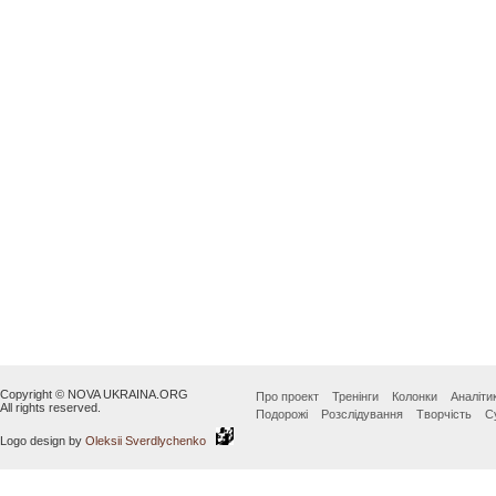
Copyright © NOVA UKRAINA.ORG
Про проект
Тренінги
Колонки
Аналіти
All rights reserved.
Подорожі
Розслідування
Творчість
С
Logo design by
Oleksii Sverdlychenko