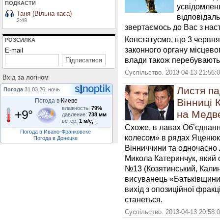
ПОДКАСТИ
усвідомлен
Таня (Вільна каса)
відповідаль
2:49
звертаємось до Вас з нас
Констатуємо, що 3 червня
РОЗСИЛКА
законного органу місцево
E-mail
влади також перебувають 
Суспільство. 2013-04-13 21:56:
Вхiд за логiном
Листя па
Погода
31.03.26, ночь
Вінниці 
Погода в
Киеве
влажность:
79%
+9°
на Медв
давление:
738 мм
ветер:
1 м/с,
Схоже, в лавах Об’єднанно
Погода в Ивано-Франковске
колесом» в рядах Яценюка
Погода в Донецке
Вінниччини та одночасно 
Микола Катеринчук, який 
№13 (Козятинський, Калин
висуванець «Батьківщини»
вихід з опозиційної фракц
станеться.
Суспільство. 2013-04-13 20:58: