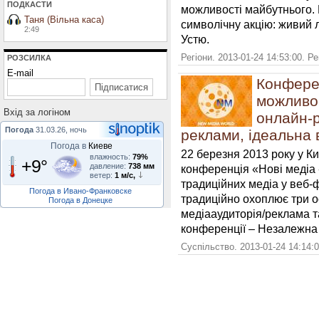
ПОДКАСТИ
можливості майбутнього. 
Таня (Вільна каса)
символічну акцію: живий 
2:49
Устю.
Регіони. 2013-01-24 14:53:00. Р
РОЗСИЛКА
E-mail
Конферен
можливос
Вхiд за логiном
онлайн-р
Погода
31.03.26, ночь
реклами, ідеальна 
Погода в
Киеве
22 березня 2013 року у К
влажность:
79%
+9°
давление:
738 мм
конференція «Нові медіа 
ветер:
1 м/с,
традиційних медіа у веб-
Погода в Ивано-Франковске
традиційно охоплює три ос
Погода в Донецке
медіааудиторія/реклама т
конференції – Незалежна 
Суспільство. 2013-01-24 14:14: