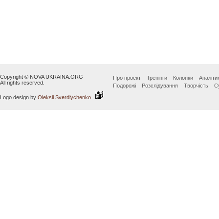
Copyright © NOVA UKRAINA.ORG
Про проект
Тренінги
Колонки
Аналіти
All rights reserved.
Подорожі
Розслідування
Творчість
С
Logo design by
Oleksii Sverdlychenko