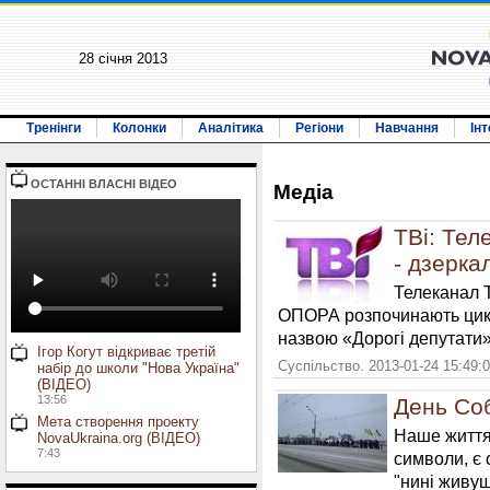
28 січня 2013
Тренінги
Колонки
Аналітика
Регіони
Навчання
Ін
ОСТАННI ВЛАСНI ВIДЕО
Медiа
ТВі: Тел
- дзерка
Телеканал 
ОПОРА розпочинають цик
назвою «Дорогі депутати»
Ігор Когут відкриває третій
Суспільство. 2013-01-24 15:49:
набір до школи "Нова Україна"
(ВІДЕО)
13:56
День Соб
Мета створення проекту
Наше життя
NovaUkraina.org (ВІДЕО)
7:43
символи, є 
"нині живущ