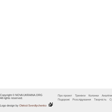
Copyright © NOVA UKRAINA.ORG
Про проект
Тренінги
Колонки
Аналіти
All rights reserved.
Подорожі
Розслідування
Творчість
С
Logo design by
Oleksii Sverdlychenko