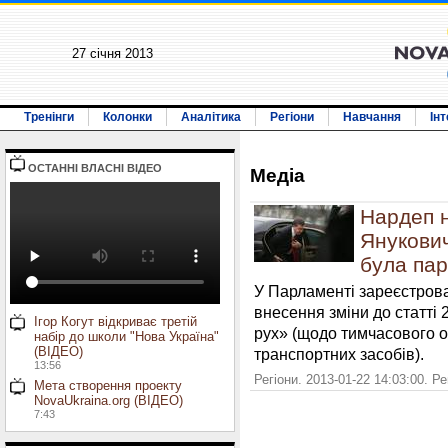
27 січня 2013
Тренінги
Колонки
Аналітика
Регіони
Навчання
Ін
ОСТАННI ВЛАСНI ВIДЕО
Медiа
Нардеп н
Янукович
була пар
У Парламенті зареєстров
внесення зміни до статті
Ігор Когут відкриває третій
рух» (щодо тимчасового 
набір до школи "Нова Україна"
(ВІДЕО)
транспортних засобів).
13:56
Регіони. 2013-01-22 14:03:00. Р
Мета створення проекту
NovaUkraina.org (ВІДЕО)
7:43