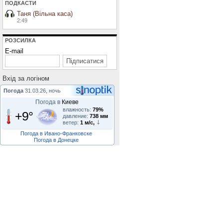
ПОДКАСТИ
Таня (Вільна каса)
2:49
РОЗСИЛКА
E-mail
Вхiд за логiном
Погода
31.03.26, ночь
Погода в
Киеве
влажность:
79%
+9°
давление:
738 мм
ветер:
1 м/с,
Погода в Ивано-Франковске
Погода в Донецке