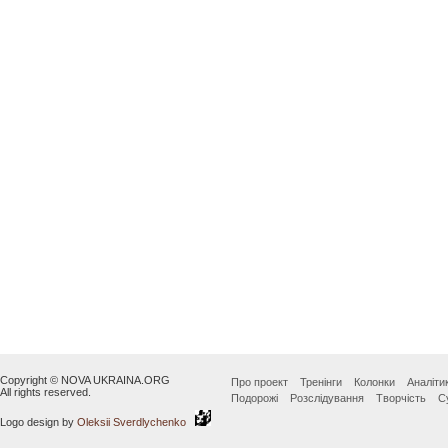
Copyright © NOVA UKRAINA.ORG
Про проект
Тренінги
Колонки
Аналіти
All rights reserved.
Подорожі
Розслідування
Творчість
С
Logo design by
Oleksii Sverdlychenko