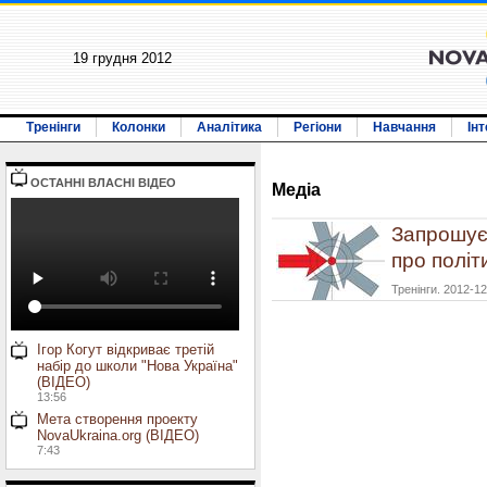
19 грудня 2012
Тренінги
Колонки
Аналітика
Регіони
Навчання
Ін
ОСТАННI ВЛАСНI ВIДЕО
Медiа
Запрошуєм
про політ
Тренінги. 2012-1
Ігор Когут відкриває третій
набір до школи "Нова Україна"
(ВІДЕО)
13:56
Мета створення проекту
NovaUkraina.org (ВІДЕО)
7:43