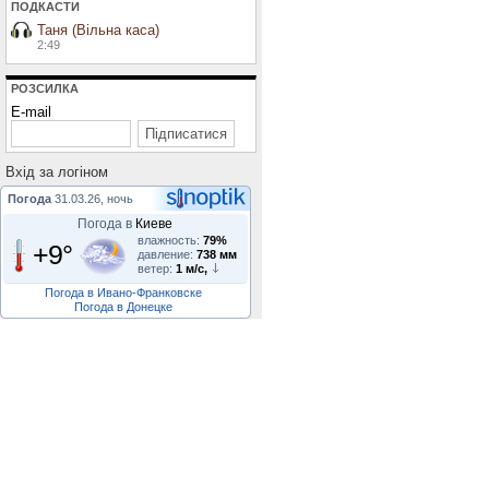
ПОДКАСТИ
Таня (Вільна каса)
2:49
РОЗСИЛКА
E-mail
Вхiд за логiном
Погода
31.03.26, ночь
Погода в
Киеве
влажность:
79%
+9°
давление:
738 мм
ветер:
1 м/с,
Погода в Ивано-Франковске
Погода в Донецке