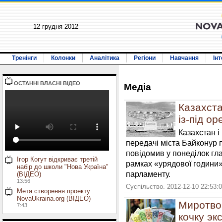
12 грудня 2012
Тренінги
Колонки
Аналітика
Регіони
Навчання
Ін
ОСТАННI ВЛАСНI ВIДЕО
Медiа
Казахста
із-під о
Казахстан і
передачі міста Байконур 
повідомив у понеділок гл
Ігор Когут відкриває третій
рамках «урядової години» 
набір до школи "Нова Україна"
парламенту.
(ВІДЕО)
13:56
Суспільство. 2012-12-10 22:53:
Мета створення проекту
NovaUkraina.org (ВІДЕО)
Миротвор
7:43
кочку эк