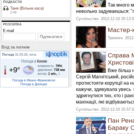
ПОДКАСТИ
Так много 
Таня (Вільна каса)
невольно задумаешься: 
2:49
Суспільство. 2012-12-10 20:13:
РОЗСИЛКА
Мастер-к
E-mail
Тренінги. 2012
Вхiд за логiном
Справа М
Погода
31.03.26, ночь
Христові
Погода в
Киеве
влажность:
79%
+9°
Вже більш н
давление:
738 мм
ветер:
1 м/с,
Сергій Магнітський, росі
Погода в Ивано-Франковске
протистояти корупції на н
Погода в Донецке
кажучи, здивувала увесь ц
здригнутися тих, хто і ра
махінації, які відбувають
Суспільство. 2012-12-10 15:57:
Пан Рена
Бараку О