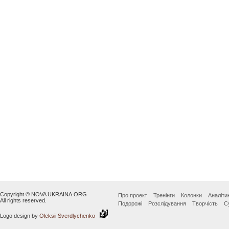
Copyright © NOVA UKRAINA.ORG
Про проект
Тренінги
Колонки
Аналіти
All rights reserved.
Подорожі
Розслідування
Творчість
С
Logo design by
Oleksii Sverdlychenko