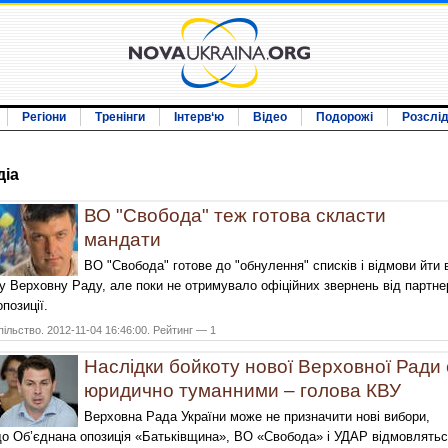
Регіони
Тренінги
Інтерв‘ю
Відео
Подорожі
Розслі
дiа
ВО "Свобода" теж готова скласти
мандати
ВО "Свобода" готове до "обнулення" списків і відмови йти 
у Верховну Раду, але поки не отримувало офіційних звернень від партне
опозиції.
ільство. 2012-11-04 16:46:00. Рейтинг — 1
Наслідки бойкоту нової Верховної Ради 
юридично туманними – голова КВУ
Верховна Рада України може не призначити нові вибори,
о Об’єднана опозиція «Батьківщина», ВО «Свобода» і УДАР відмовлять