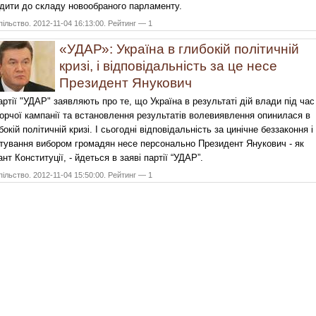
дити до складу новообраного парламенту.
ільство. 2012-11-04 16:13:00. Рейтинг — 1
«УДАР»: Україна в глибокій політичній
кризі, і відповідальність за це несе
Президент Янукович
артії "УДАР" заявляють про те, що Україна в результаті дій влади під час
орчої кампанії та встановлення результатів волевиявлення опинилася в
бокій політичній кризі. І сьогодні відповідальність за цинічне беззаконня і
тування вибором громадян несе персонально Президент Янукович - як
ант Конституції, - йдеться в заяві партії “УДАР”.
ільство. 2012-11-04 15:50:00. Рейтинг — 1