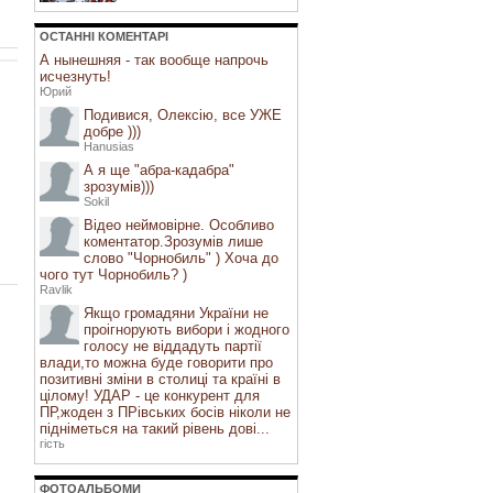
ОСТАННI КОМЕНТАРI
А нынешняя - так вообще напрочь
исчезнуть!
Юрий
Подивися, Олексію, все УЖЕ
добре )))
Hanusias
А я ще "абра-кадабра"
зрозумів)))
Sokil
Відео неймовірне. Особливо
коментатор.Зрозумів лише
слово "Чорнобиль" ) Хоча до
чого тут Чорнобиль? )
Ravlik
Якщо громадяни України не
проігнорують вибори і жодного
голосу не віддадуть партії
влади,то можна буде говорити про
позитивні зміни в столиці та країні в
цілому! УДАР - це конкурент для
ПР,жоден з ПРівських босів ніколи не
підніметься на такий рівень дові...
гість
ФОТОАЛЬБОМИ