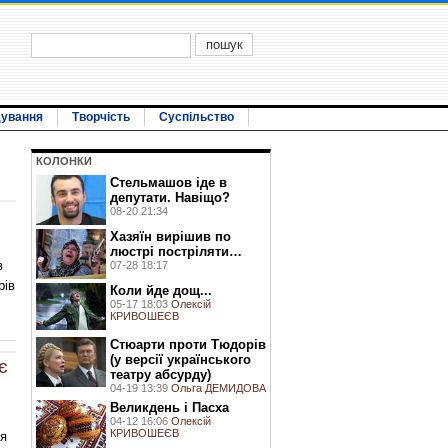
дування
Творчість
Суспільство
КОЛОНКИ
Стельмашов іде в
депутати. Навіщо?
08-20 21:34
Хазяїн вирішив по
люстрі постріляти…
в
07-28 18:17
рів
Коли йде дощ...
05-17 18:03
Олексій
КРИВОШЕЄВ
Стюарти проти Тюдорів
(у версії українського
є
театру абсурду)
04-19 13:39
Ольга ДЕМИДОВА
Великдень і Пасха
04-12 16:06
Олексій
КРИВОШЕЄВ
ся