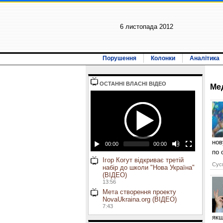
6 листопада 2012
Порушення
Колонки
Аналітика
ОСТАННI ВЛАСНI ВIДЕО
Ме
нов
00:00
00:00
по 
Ігор Когут відкриває третій
Сусп
набір до школи "Нова Україна"
(ВІДЕО)
13:56
Мета створення проекту
NovaUkraina.org (ВІДЕО)
7:43
якщ