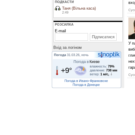
ПОДКАСТИ
вхо
Таня (Вільна каса)
Сусп
2:49
РОЗСИЛКА
E-mail
У п
Вхiд за логiном
виб
Погода
31.03.26, ночь
гли
нех
Погода в
Киеве
влажность:
79%
гар
+9°
давление:
738 мм
ветер:
1 м/с,
Сусп
Погода в Ивано-Франковске
Погода в Донецке