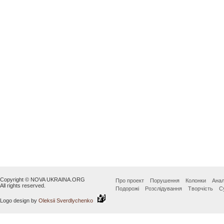
Copyright © NOVA UKRAINA.ORG
Про проект
Порушення
Колонки
Анал
All rights reserved.
Подорожі
Розслідування
Творчість
С
Logo design by
Oleksii Sverdlychenko