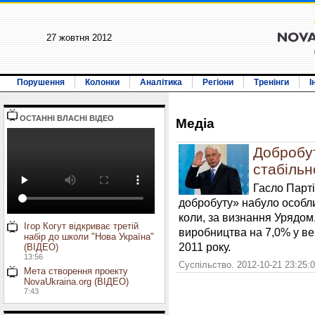
27 жовтня 2012
Порушення
Колонки
Аналітика
Регіони
Тренінги
І
ОСТАННI ВЛАСНI ВIДЕО
Медiа
Добробу
стабільн
Гасло Парті
добробуту» набуло особли
коли, за визнання Урядом
Ігор Когут відкриває третій
виробництва на 7,0% у ве
набір до школи "Нова Україна"
2011 року.
(ВІДЕО)
13:56
Суспільство. 2012-10-21 23:25:
Мета створення проекту
NovaUkraina.org (ВІДЕО)
7:43