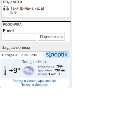
ПОДКАСТИ
Таня (Вільна каса)
2:49
РОЗСИЛКА
E-mail
Вхiд за логiном
Погода
31.03.26, ночь
Погода в
Киеве
влажность:
79%
+9°
давление:
738 мм
ветер:
1 м/с,
Погода в Ивано-Франковске
Погода в Донецке