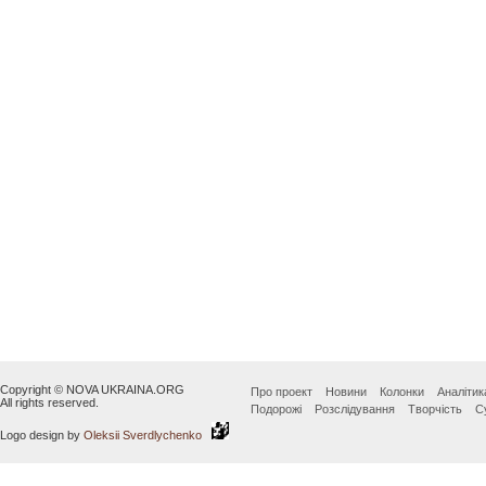
Copyright © NOVA UKRAINA.ORG
Про проект
Новини
Колонки
Аналітик
All rights reserved.
Подорожі
Розслідування
Творчість
С
Logo design by
Oleksii Sverdlychenko