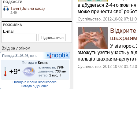
ПОДКАСТИ
відбудеться 2-4-го жовтня
Таня (Вільна каса)
може принести свої роботи
2:49
Суспільство. 2012-10-02 07:11:
РОЗСИЛКА
Відкрите
E-mail
шахраям
У вівторок,
Вхiд за логiном
зможуть узяти участь у ві
Погода
31.03.26, ночь
пальців шахраям-депутат
Погода в
Киеве
Суспільство. 2012-10-02 01:43:
влажность:
79%
+9°
давление:
738 мм
ветер:
1 м/с,
Погода в Ивано-Франковске
Погода в Донецке