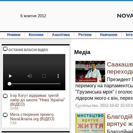
6 жовтня 2012
Новини
Колонки
Аналітика
Регіони
Навчання
Інт
ОСТАННI ВЛАСНI ВIДЕО
Медiа
Саакашві
переходи
Президент Г
перемогу на парламентськи
"Грузинська мрія" і оголо
Ігор Когут відкриває третій
лідером якого є він, пере
набір до школи "Нова Україна"
(ВІДЕО)
Суспільство. 2012-10-02 15:53:
13:56
Мета створення проекту
Благоді
NovaUkraina.org (ВІДЕО)
врятує ж
7:43
Благодійни