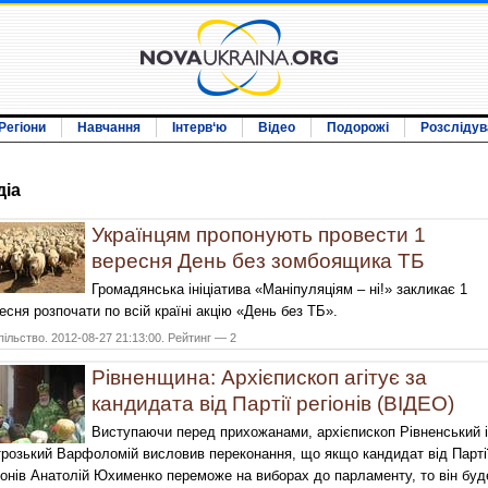
Регіони
Навчання
Інтерв‘ю
Відео
Подорожі
Розслідув
дiа
Українцям пропонують провести 1
вересня День без зомбоящика ТБ
Громадянська ініціатива «Маніпуляціям – ні!» закликає 1
есня розпочати по всій країні акцію «День без ТБ».
ільство. 2012-08-27 21:13:00. Рейтинг — 2
Рівненщина: Архієпископ агітує за
кандидата від Партії регіонів (ВІДЕО)
Виступаючи перед прихожанами, архієпископ Рівненський і
розький Варфоломій висловив переконання, що якщо кандидат від Парті
іонів Анатолій Юхименко переможе на виборах до парламенту, то він буд