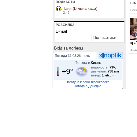
ПОДКАСТИ
пік
Таня (Вільна каса)
Регі
2:49
РОЗСИЛКА
E-mail
кра
Вхiд за логiном
Анал
Погода
31.03.26, ночь
Погода в
Киеве
влажность:
79%
+9°
давление:
738 мм
ветер:
1 м/с,
Погода в Ивано-Франковске
Погода в Донецке