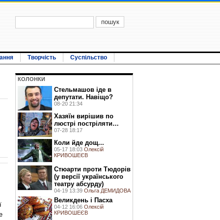
ання
Творчість
Суспільство
КОЛОНКИ
Стельмашов іде в
депутати. Навіщо?
08-20 21:34
Хазяїн вирішив по
люстрі постріляти…
07-28 18:17
Коли йде дощ...
05-17 18:03
Олексій
КРИВОШЕЄВ
Стюарти проти Тюдорів
(у версії українського
театру абсурду)
04-19 13:39
Ольга ДЕМИДОВА
Великдень і Пасха
ї
04-12 16:06
Олексій
КРИВОШЕЄВ
е