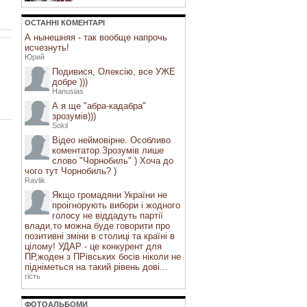
ОСТАННI КОМЕНТАРI
А нынешняя - так вообще напрочь
исчезнуть!
Юрий
Подивися, Олексію, все УЖЕ
добре )))
Hanusias
А я ще "абра-кадабра"
зрозумів)))
Sokil
Відео неймовірне. Особливо
коментатор.Зрозумів лише
слово "Чорнобиль" ) Хоча до
чого тут Чорнобиль? )
Ravlik
Якщо громадяни України не
проігнорують вибори і жодного
голосу не віддадуть партії
влади,то можна буде говорити про
позитивні зміни в столиці та країні в
цілому! УДАР - це конкурент для
ПР,жоден з ПРівських босів ніколи не
підніметься на такий рівень дові...
гість
ФОТОАЛЬБОМИ