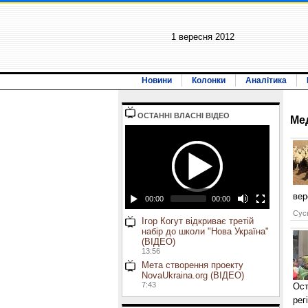
1 вересня 2012
Новини
Колонки
Аналітика
ОСТАННI ВЛАСНI ВIДЕО
Ме
вер
00:00
00:00
Сусп
Ігор Когут відкриває третій
набір до школи "Нова Україна"
(ВІДЕО)
13:56
Мета створення проекту
NovaUkraina.org (ВІДЕО)
7:43
Ост
рег