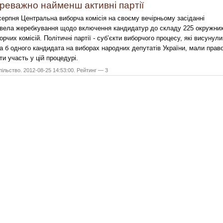
реважно найменш активні партії
серпня Центральна виборча комісія на своєму вечірньому засіданні
вела жеребкування щодо включення кандидатур до складу 225 окружни
орчих комісій. Політичні партії - суб’єкти виборчого процесу, які висунули
а б одного кандидата на виборах народних депутатів України, мали прав
ти участь у цій процедурі.
ільство. 2012-08-25 14:53:00. Рейтинг — 3