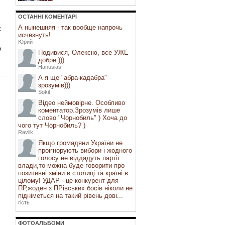
ОСТАННI КОМЕНТАРI
А нынешняя - так вообще напрочь
х
исчезнуть!
Юрий
о
Подивися, Олексію, все УЖЕ
добре )))
Hanusias
А я ще "абра-кадабра"
зрозумів)))
Sokil
Відео неймовірне. Особливо
коментатор.Зрозумів лише
слово "Чорнобиль" ) Хоча до
чого тут Чорнобиль? )
Ravlik
Якщо громадяни України не
проігнорують вибори і жодного
голосу не віддадуть партії
влади,то можна буде говорити про
позитивні зміни в столиці та країні в
цілому! УДАР - це конкурент для
ПР,жоден з ПРівських босів ніколи не
підніметься на такий рівень дові...
гість
ФОТОАЛЬБОМИ