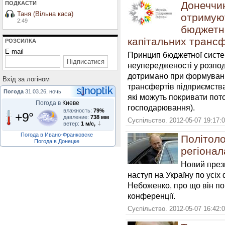
Донеччин
ПОДКАСТИ
Таня (Вільна каса)
отримуют
2:49
бюджетни
капітальних трансф
РОЗСИЛКА
E-mail
Принцип бюджетної систе
неупередженості у розпод
дотримано при формуванні
Вхiд за логiном
трансфертів підприємства
Погода
31.03.26, ночь
які можуть покривати пото
Погода в
Киеве
господарювання).
влажность:
79%
+9°
давление:
738 мм
Суспільство. 2012-05-07 19:17:
ветер:
1 м/с,
Погода в Ивано-Франковске
Політоло
Погода в Донецке
регіонал
Новий през
наступ на Україну по усіх
Небоженко, про що він по
конференції.
Суспільство. 2012-05-07 16:42: