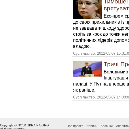
Тимошенк
врятуват
Екс-прем’є
до своїх прихильників із
не завдавати шкоду здоро
стоїть за крок до точки н
політичних лідерів допомо
владою.
Суспільство. 2012-05-07 15:31:
Тричі Пр
Володимир П
Інавгурація
палаці. У Путіна вперше 
як раніше
.
Суспільство. 2012-05-07 14:08:
Copyright © NOVA UKRAINA.ORG
Про проект
Новини
Колонки
Аналітик
All rights reserved.