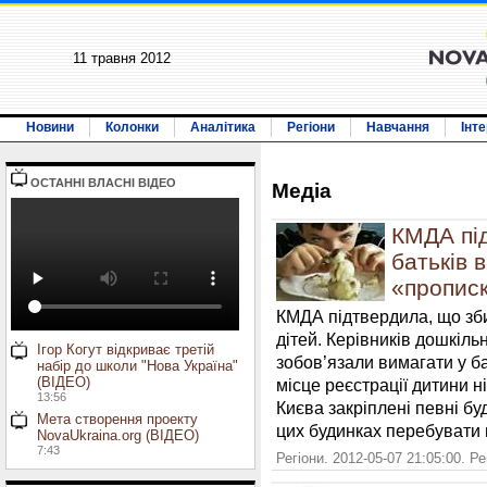
11 травня 2012
Новини
Колонки
Аналітика
Регіони
Навчання
Інт
ОСТАННI ВЛАСНI ВIДЕО
Медiа
КМДА під
батьків 
«прописк
КМДА підтвердила, що зби
дітей. Керівників дошкіль
Ігор Когут відкриває третій
зобов’язали вимагати у б
набір до школи "Нова Україна"
(ВІДЕО)
місце реєстрації дитини н
13:56
Києва закріплені певні бу
Мета створення проекту
цих будинках перебувати 
NovaUkraina.org (ВІДЕО)
7:43
Регіони. 2012-05-07 21:05:00. Р