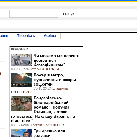
ання
Творчість
Афіша
КОЛОНКИ
Чи можемо ми нарешті
довіритися
благодійникам?
03-23 23:26
Катерина ЗОРКІНА
ю
Пожар в метро,
журналисты и юзеры
і
соц.сетей
03-15 23:24
Владимир
ГРЕБЕНКИН
Бандерівсько-
білогвардійський
романс: "Поручик
Голицын, к атаке
готовьтесь, На славу Вкраїні, на
вічні віки!"
03-15 14:08
Олексій КРИВОШЕЄВ
Три орешка для
золушки