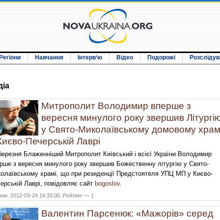
Регіони
Навчання
Інтерв‘ю
Відео
Подорожі
Розслідув
дiа
Митрополит Володимир вперше з
вересня минулого року звершив Літургі
у Свято-Миколаївському домовому храм
Києво-Печерській Лаврі
березня Блаженніший Митрополит Київський і всієї України Володимир
рше з вересня минулого року звершив Божественну літургію у Свято-
олаївському храмі, що при резиденції Предстоятеля УПЦ МП у Києво-
ерській Лаврі, повідовляє сайт
bogoslov
.
они. 2012-03-24 16:33:00. Рейтинг — 1
Валентин Парсенюк: «Мажорів» серед