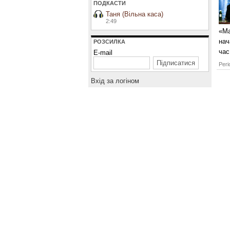
ПОДКАСТИ
Таня (Вільна каса)
2:49
«Ма
нач
РОЗСИЛКА
час
E-mail
Регі
Вхiд за логiном