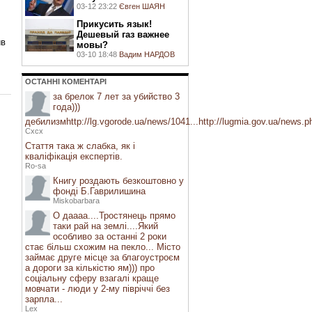
03-12 23:22
Євген ШАЯН
Прикусить язык!
Дешевый газ важнее
ив
мовы?
03-10 18:48
Вадим НАРДОВ
ОСТАННI КОМЕНТАРI
за брелок 7 лет за убийство 3
года)))
дебилизмhttp://lg.vgorode.ua/news/1041...http://lugmia.gov.ua/news.php?
Cxcx
Стаття така ж слабка, як і
кваліфікація експертів.
Ro-sa
Книгу роздають безкоштовно у
фонді Б.Гаврилишина
Miskobarbara
О даааа....Тростянець прямо
таки рай на землі....Який
особливо за останні 2 роки
стає більш схожим на пекло... Місто
займає друге місце за благоустроєм
а дороги за кількістю ям))) про
соціальну сферу взагалі краще
мовчати - люди у 2-му півріччі без
зарпла...
Lex