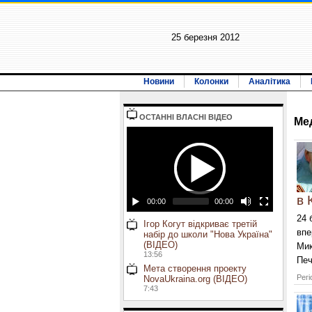
25 березня 2012
Новини
Колонки
Аналітика
ОСТАННI ВЛАСНI ВIДЕО
Ме
в 
00:00
00:00
24 
Ігор Когут відкриває третій
впе
набір до школи "Нова Україна"
(ВІДЕО)
Мик
13:56
Печ
Мета створення проекту
Регі
NovaUkraina.org (ВІДЕО)
7:43