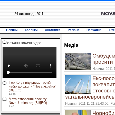
24 листопада 2011
Новини
Колонки
Аналітика
Регіони
Навчання
Інт
ОСТАННI ВЛАСНI ВIДЕО
Медiа
Омбудсм
просити
Новини. 2011-1
Екс-посо
Ігор Когут відкриває третій
поквапит
набір до школи "Нова Україна"
стосовно
(ВІДЕО)
13:56
загальноєвропейсь
Мета створення проекту
NovaUkraina.org (ВІДЕО)
Новини. 2011-11-21 21:43:00. Р
7:43
Чорнобил