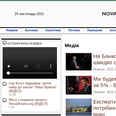
24 листопада 2011
Новини
Колонки
Аналітика
Регіони
Навчання
Інт
ОСТАННI ВЛАСНI ВIДЕО
Медiа
На Банко
швидко с
Новини. 2011-1
Ми буде
Ігор Когут відкриває третій
за 5% - 
набір до школи "Нова Україна"
(ВІДЕО)
Новини. 2011-1
13:56
Мета створення проекту
Експерт
NovaUkraina.org (ВІДЕО)
потрібен
7:43
кран