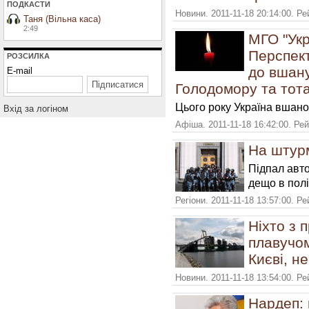
ПОДКАСТИ
Новини. 2011-11-18 20:14:00. Р
Таня (Вільна каса)
2:49
МГО "Укр
Перспек
РОЗСИЛКА
до вшану
E-mail
Голодомору та тот
Цього року Україна вшано
Вхiд за логiном
Афіша. 2011-11-18 16:42:00. Ре
На штур
Підпал авто
дещо в полі
Регіони. 2011-11-18 13:57:00. Р
Ніхто з 
плавучом
Києві, н
Новини. 2011-11-18 13:54:00. Р
Нардеп: 