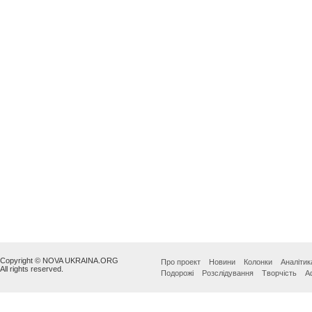
Copyright © NOVA UKRAINA.ORG
Про проект
Новини
Колонки
Аналітик
All rights reserved.
Подорожі
Розслідування
Творчість
А