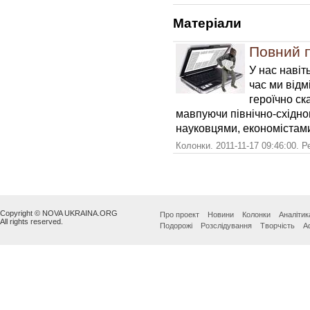
Матерiали
Повний 
У нас навіт
час ми відм
героїчно ск
мавпуючи північно-східног
науковцями, економістами
Колонки. 2011-11-17 09:46:00. 
Copyright © NOVA UKRAINA.ORG
Про проект
Новини
Колонки
Аналітик
All rights reserved.
Подорожі
Розслідування
Творчість
А