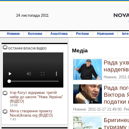
24 листопада 2011
Новини
Колонки
Аналітика
Регіони
Навчання
Інт
ОСТАННI ВЛАСНI ВIДЕО
Медiа
Рада ухв
нардепі
Новини. 2011-1
Рада пог
Ігор Когут відкриває третій
Віктора 
набір до школи "Нова Україна"
податки 
(ВІДЕО)
13:56
Новини. 2011-11-17 21:49:00. Р
Мета створення проекту
NovaUkraina.org (ВІДЕО)
Бригинец
7:43
туризму 