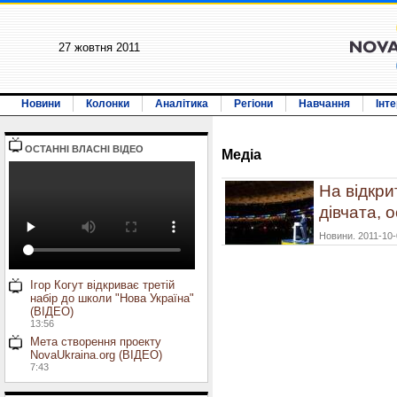
27 жовтня 2011
Новини
Колонки
Аналітика
Регіони
Навчання
Інт
ОСТАННI ВЛАСНI ВIДЕО
Медiа
На відкри
дівчата, 
Новини. 2011-10-
Ігор Когут відкриває третій
набір до школи "Нова Україна"
(ВІДЕО)
13:56
Мета створення проекту
NovaUkraina.org (ВІДЕО)
7:43