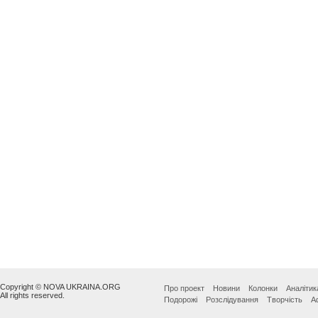
Copyright © NOVA UKRAINA.ORG
Про проект
Новини
Колонки
Аналітик
All rights reserved.
Подорожі
Розслідування
Творчість
А