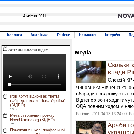
14 квiтня 2011
Колонки
Аналітика
Регіони
Навчання
Інтерв‘ю
По
ОСТАННI ВЛАСНI ВIДЕО
Медiа
Скільки 
влади Р
Олексій К
Чиновники Рівненської об
облради продовжують пок
Ігор Когут відкриває третій
Відтепер вони ходитимуть
набір до школи "Нова Україна"
(ВІДЕО)
ОДА повним ходом міняють
13:56
Регіони. 2011-04-13 13:24:00. Р
Мета створення проекту
NovaUkraina.org (ВІДЕО)
Араби го
7:43
Побажання школі професійної
українсь