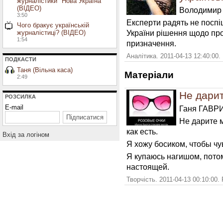
журналістики "Нова Україна"
(ВІДЕО)
Володимир
3:50
Експерти радять не поспі
Чого бракує українській
України рішення щодо пр
журналістиці? (ВІДЕО)
1:54
призначення.
Аналітика. 2011-04-13 12:40:00.
ПОДКАСТИ
Таня (Вільна каса)
Матерiали
2:49
Не дари
РОЗСИЛКА
E-mail
Ганя ГАВР
Не дарите м
как есть.
Вхiд за логiном
Я хожу босиком, чтобы чу
Я купаюсь нагишом, пото
настоящей.
Творчість. 2011-04-13 00:10:00.