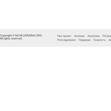
Copyright © NOVA UKRAINA.ORG
Про проект
Колонки
Аналітика
Регіон
All rights reserved.
Розслідування
Подорожі
Творчість
А