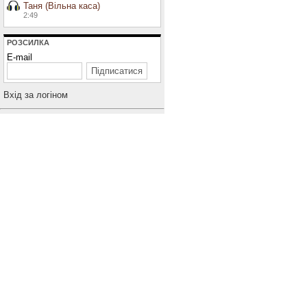
Таня (Вільна каса)
2:49
РОЗСИЛКА
E-mail
Вхiд за логiном