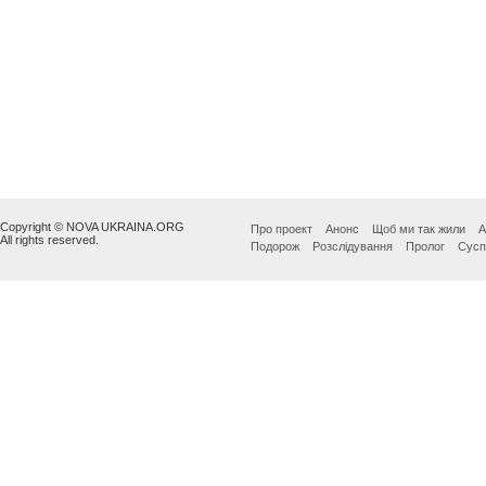
Copyright © NOVA UKRAINA.ORG
Про проект
Анонс
Щоб ми так жили
А
All rights reserved.
Подорож
Розслідування
Пролог
Сусп