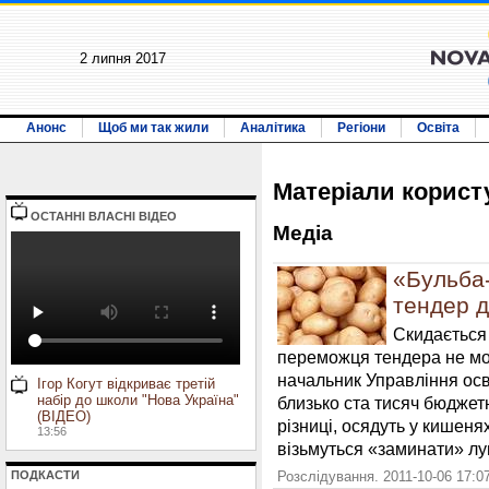
2 липня 2017
Анонс
Щоб ми так жили
Аналітика
Регіони
Освіта
Матерiали корист
ОСТАННI ВЛАСНI ВIДЕО
Медiа
«Бульба-
тендер 
Скидається 
переможця тендера не мог
начальник Управління осв
Ігор Когут відкриває третій
набір до школи "Нова Україна"
близько ста тисяч бюджет
(ВІДЕО)
різниці, осядуть у кишеня
13:56
візьмуться «заминати» лу
Розслідування. 2011-10-06 17:0
ПОДКАСТИ