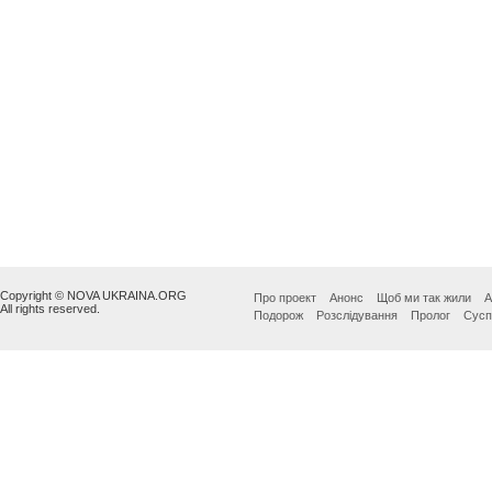
Copyright © NOVA UKRAINA.ORG
Про проект
Анонс
Щоб ми так жили
А
All rights reserved.
Подорож
Розслідування
Пролог
Сусп