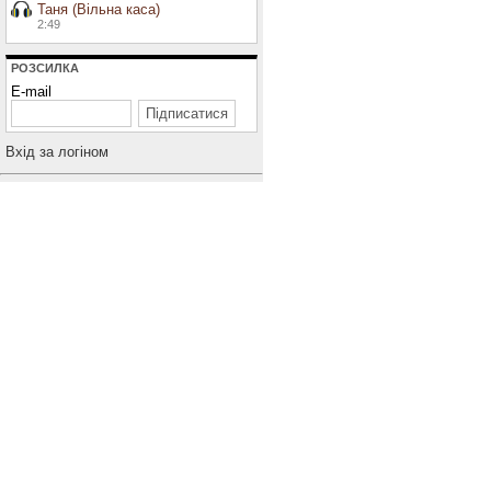
Таня (Вільна каса)
2:49
РОЗСИЛКА
E-mail
Вхiд за логiном