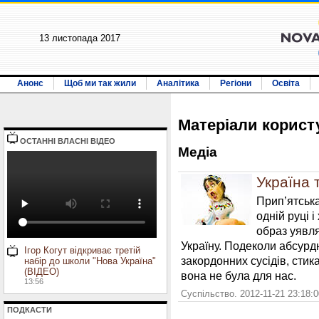
13 листопада 2017
Анонс
Щоб ми так жили
Аналітика
Регіони
Освіта
Матерiали корис
ОСТАННI ВЛАСНI ВIДЕО
Медiа
Україна 
Прип’ятська
одній руці 
образ уявля
Україну. Подеколи абсурд
Ігор Когут відкриває третій
закордонних сусідів, сти
набір до школи "Нова Україна"
(ВІДЕО)
вона не була для нас.
13:56
Суспільство. 2012-11-21 23:18:
ПОДКАСТИ