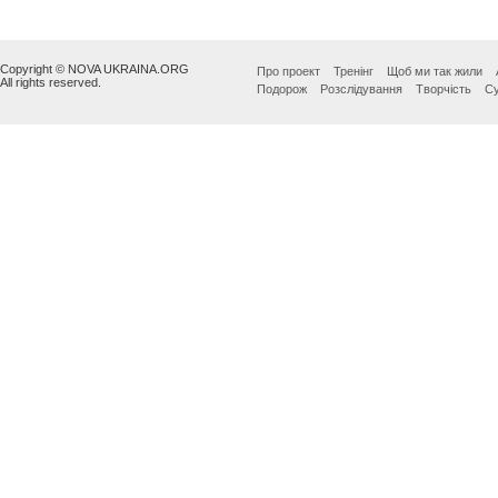
Copyright © NOVA UKRAINA.ORG
Про проект
Тренінг
Щоб ми так жили
All rights reserved.
Подорож
Розслідування
Творчість
Су