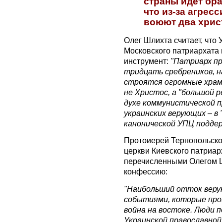
страны идет бр
что из-за агрес
воюют два хрис
Олег Шлихта считает, что
Московского патриархата 
инструмент:
"Патриарх пр
тридцать сребреников, 
строятся огромные храм
не Христос, а "большой р
духе коммунистической п
украинских верующих – в
канонической УПЦ поддерж
Протоиерей Тернопольско
церкви Киевского патриа
перечисленными Олегом Ш
конфессию:
"Наибольший отток верую
событиями, которые прои
война на востоке. Люди
Украинской православной