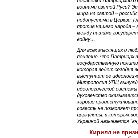
побасенки Патриархии о 
воинами святой Руси? Эт
мира на святой – российс
недопустима в Церкви. Г
против нашего народа –
между нашими государст
войну…
Для всех мыслящих и люб
понятно, что Патриарх 
государственную политик
которая ведет сегодня в
выступает ее идеологиче
Митрополия УПЦ вынужд
идеологической системы 
духовенство оказывается
хорошо проинстуктованн
совесть не позволяет пр
циркуляры, в которых во
Украиной называется "в
Кирилл не призн