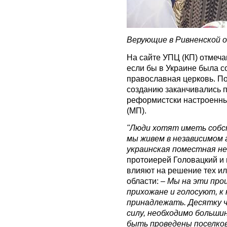
Верующие в Ривненской 
На сайте УПЦ (КП) отмечаю
если бы в Украине была с
православная церковь. По
созданию заканчивались 
реформистски настроенн
(МП).
"Люди хотят иметь собст
мы живем в независимом 
украинская поместная не
протоиерей Головацкий и 
влияют на решение тех и
области:
– Мы на эти проц
прихожане и голосуют, к
принадлежать. Десятку ч
силу, необходимо больши
быть проведены поселков