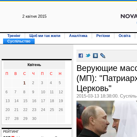
2 квiтня 2015
Тренінг
Щоб ми так жили
Аналітика
Регіони
Освіта
Суспільство
Квiтень
Верующие масс
П
В
С
Ч
П
С
Н
(МП): "Патриар
1
2
3
4
5
Церковь"
6
7
8
9
10
11
12
2015-03-13 18:38:00. Суспіл
13
14
15
16
17
18
19
20
21
22
23
24
25
26
27
28
29
30
РЕЙТИНГ