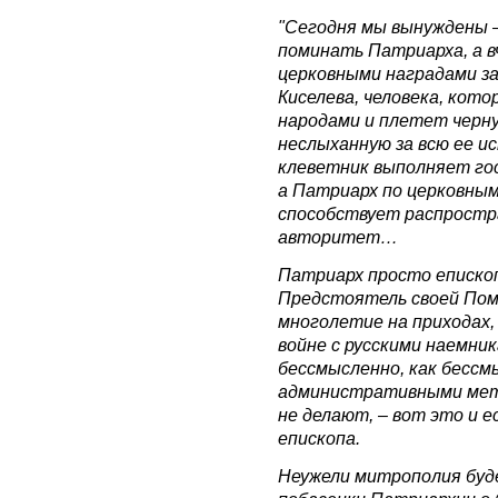
"Сегодня мы вынуждены –
поминать Патриарха, а в
церковными наградами за
Киселева, человека, кот
народами и плетет черну
неслыханную за всю ее и
клеветник выполняет гос
а Патриарх по церковным
способствует распростра
авторитет…
Патриарх просто епископ
Предстоятель своей Пом
многолетие на приходах,
войне с русскими наемни
бессмысленно, как бесс
административными мет
не делают, – вот это и 
епископа.
Неужели митрополия буд