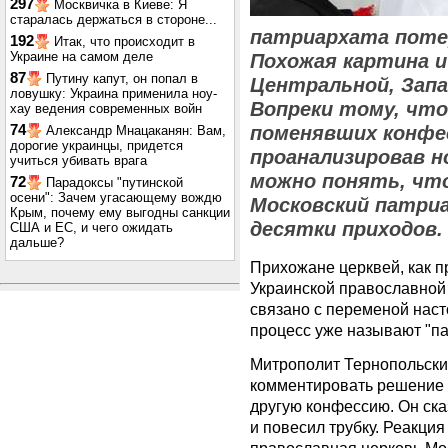
297
Москвичка в Киеве: Я
старалась держаться в стороне...
патриархата поте
192
Итак, что происходит в
Украине на самом деле
Похожая картина и
87
Путину капут, он попал в
Центральной, Запа
ловушку: Украина применила ноу-
Вопреки тому, чт
хау ведения современных войн
74
поменявших конфе
Александр Мнацаканян: Вам,
дорогие украинцы, придется
проанализировав 
учиться убивать врага
можно понять, что
72
Парадоксы "путинской
осени": Зачем угасающему вождю
Московский патриа
Крым, почему ему выгодны санкции
десятки приходов.
США и ЕС, и чего ожидать
дальше?
Прихожане церквей, как п
Украинской православной 
связано с переменой наст
процесс уже называют "па
Митрополит Тернопольски
комментировать решение 
другую конфессию. Он ска
и повесил трубку. Реакци