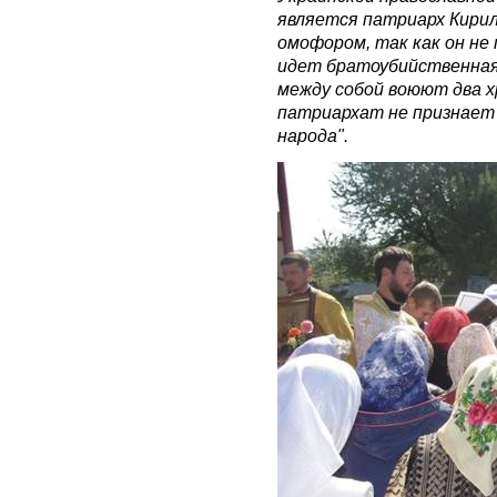
является патриарх Кирил
омофором, так как он не
идет братоубийственная 
между собой воюют два х
патриархат не признает 
народа".