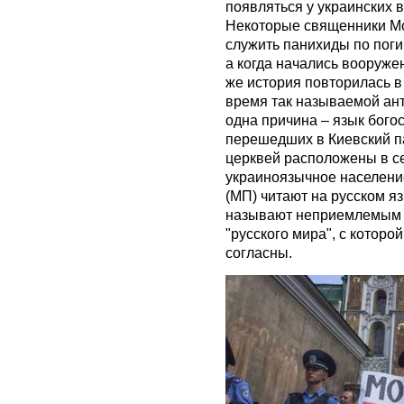
появляться у украинских
Некоторые священники Мо
служить панихиды по поги
а когда начались вооруже
же история повторилась в
время так называемой ан
одна причина – язык бого
перешедших в Киевский п
церквей расположены в се
украиноязычное населени
(МП) читают на русском я
называют неприемлемым 
"русского мира", с которо
согласны.