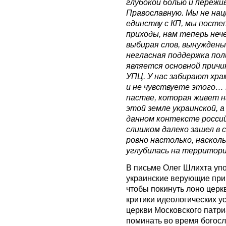
глубокой болью и пережи
Православную. Мы не нац
единству с КП, мы посте
приходы, нам теперь неч
выбирая слов, вынуждены
негласная поддержка по
является основной причи
УПЦ. У нас забирают хра
и не чувствуете этого… 
пастве, которая живет н
этой земле украинской, а
данном контексте россий
слишком далеко зашел в 
ровно настолько, наскол
углубилась на территори
В письме Олег Шлихта упо
украинские верующие при
чтобы покинуть лоно церк
критики идеологических у
церкви Московского патри
поминать во время богосл