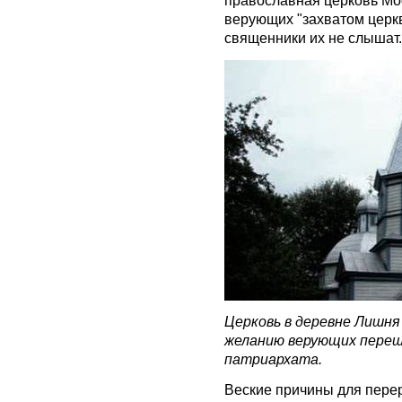
православная церковь Мос
верующих "захватом церкв
священники их не слышат.
Церковь в деревне Лишня
желанию верующих переш
патриархата.
Веские причины для пере