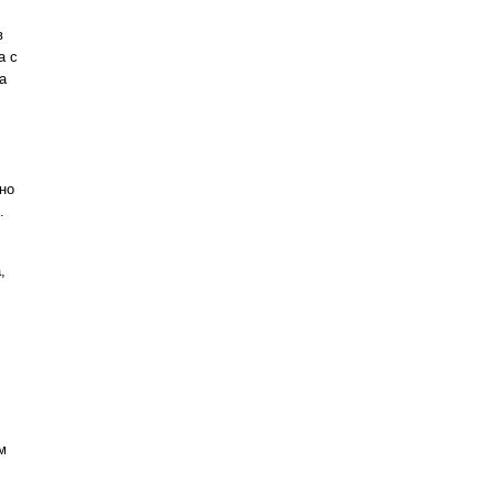
в
а с
а
но
.
,
м