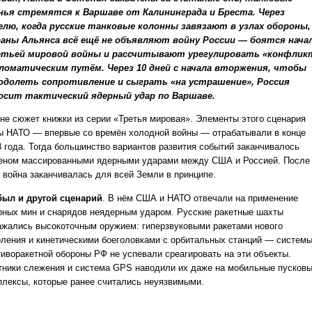
нья стремятся к Варшаве от Калининграда и Бреста. Через
елю, когда русские танковые колонны завязают в узлах обороны,
аны Альянса всё ещё не объявляют войну России — боятся нача
тьей мировой войны и рассчитывают урегулировать «конфлик
ломатическим путём. Через 10 дней с начала вторжения, чтобы
одолеть сопротивление и сыграть «на устрашение», Россия
осит тактический ядерный удар по Варшаве.
 не сюжет книжки из серии «Третья мировая». Элементы этого сценария
ы НАТО — впервые со времён холодной войны — отрабатывали в конце
3 года. Тогда большинство вариантов развития событий заканчивалось
еном массированными ядерными ударами между США и Россией. После
о война заканчивалась для всей Земли в принципе.
был и другой сценарий
. В нём США и НАТО отвечали на применение
рных мин и снарядов неядерным ударом. Русские ракетные шахты
ажались высокоточным оружием: гиперзвуковыми ракетами нового
оления и кинетическими боеголовками с орбитальных станций — систем
тиворакетной обороны РФ не успевали среагировать на эти объекты.
тники слежения и система GPS наводили их даже на мобильные пусков
плексы, которые ранее считались неуязвимыми.