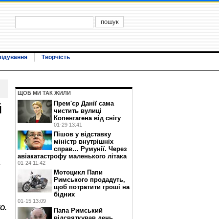
лідування
Творчість
ЩОБ МИ ТАК ЖИЛИ
Прем'єр Данії сама
й
чистить вулиці
Копенгагена від снігу
01-29 13:41
Пішов у відставку
міністр внутрішніх
справ… Румунії. Через
авіакатастрофу маленького літака
01-24 11:42
т
Мотоцикл Папи
Римського продадуть,
щоб потратити гроші на
бідних
01-15 13:09
О.
Папа Римський
відсвяткував день