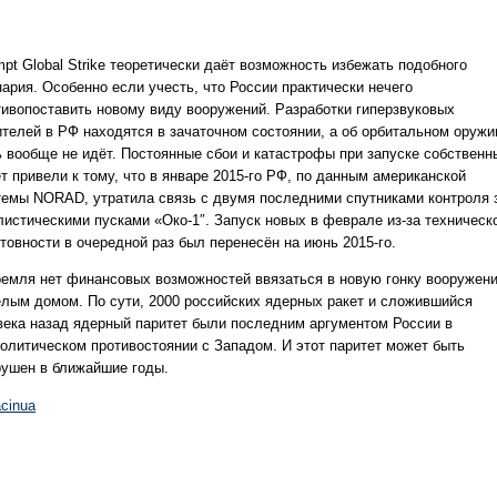
pt Global Strike теоретически даёт возможность избежать подобного
нария. Особенно если учесть, что России практически нечего
тивопоставить новому виду вооружений. Разработки гиперзвуковых
ителей в РФ находятся в зачаточном состоянии, а об орбитальном оружи
ь вообще не идёт. Постоянные сбои и катастрофы при запуске собственн
т привели к тому, что в январе 2015-го РФ, по данным американской
темы NORAD, утратила связь с двумя последними спутниками контроля 
листическими пусками «Око-1″. Запуск новых в феврале из-за техническ
товности в очередной раз был перенесён на июнь 2015-го.
ремля нет финансовых возможностей ввязаться в новую гонку вооружен
елым домом. По сути, 2000 российских ядерных ракет и сложившийся
века назад ядерный паритет были последним аргументом России в
политическом противостоянии с Западом. И этот паритет может быть
рушен в ближайшие годы.
cinua