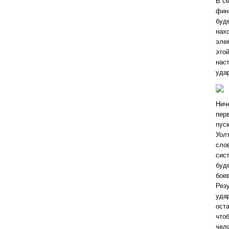
В с
фина
буд
нах
эле
это
нас
уда
Ниче
пер
пус
Уолт
сло
сис
буд
бое
Рез
уда
оста
что
чел