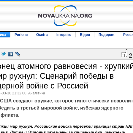
ика
Регіони
Освіта
Інтерв‘ю
Відео
Подорож
Розс
2
онец атомного равновесия - хрупки
ир рухнул: Сценарий победы в
дерной войне с Россией
-03-30 21:32:00. Аналітика
США создают оружие, которое гипотетически позволи
бедить в третьей мировой войне, избежав ядерного
нфликта.
пкий мир рухнул. Российские войска пересекли границы стран НАТ
вия, Литва и Эстония захвачены за считаные дни, танковые