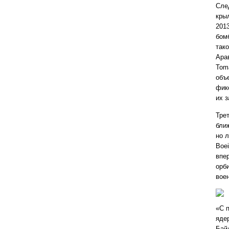
Сле
кры
201
бом
тако
Ара
Toma
объ
фик
их 
Тре
бли
но 
Boei
впе
орб
вое
«С 
яде
Бай