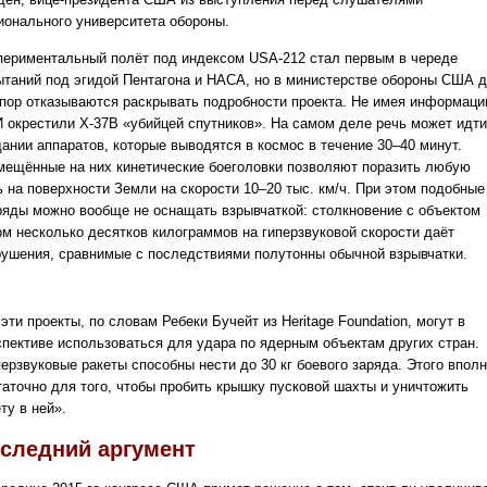
ионального университета обороны.
периментальный полёт под индексом USA-212 стал первым в череде
ытаний под эгидой Пентагона и НАСА, но в министерстве обороны США 
 пор отказываются раскрывать подробности проекта. Не имея информаци
 окрестили X-37B «убийцей спутников». На самом деле речь может идти
дании аппаратов, которые выводятся в космос в течение 30–40 минут.
мещённые на них кинетические боеголовки позволяют поразить любую
ь на поверхности Земли на скорости 10–20 тыс. км/ч. При этом подобные
ряды можно вообще не оснащать взрывчаткой: столкновение с объектом
ом несколько десятков килограммов на гиперзвуковой скорости даёт
рушения, сравнимые с последствиями полутонны обычной взрывчатки.
эти проекты, по словам Ребеки Бучейт из Heritage Foundation, могут в
спективе использоваться для удара по ядерным объектам других стран.
ерзвуковые ракеты способны нести до 30 кг боевого заряда. Этого впол
таточно для того, чтобы пробить крышку пусковой шахты и уничтожить
ту в ней».
следний аргумент