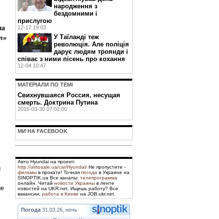
народження з
бездомними і
прислугою
ла
12-17 19:03
У Таїланді теж
т»
революція. Але поліція
дарує людям троянди і
співає з ними пісень про кохання
12-04 10:47
МАТЕРIАЛИ ПО ТЕМI
Свихнувшаяся Россия, несущая
смерть. Доктрина Путина
2015-03-30 07:02:00
МИ НА FACEBOOK
Авто Hyundai на проекті
http://avtosale.ua/car/Hyundai/
Не пропустите -
ы
фильмы
в прокате! Точная
погода
в Украине на
SINOPTIK.ua Все каналы:
телепрограмма
онлайн. Читай
новости Украины
в ленте
ые
новостей на UKR.net. Ищешь работу? Все
вакансии,
работа в Киеве
на JOB.ukr.net.
Погода
31.03.26, ночь