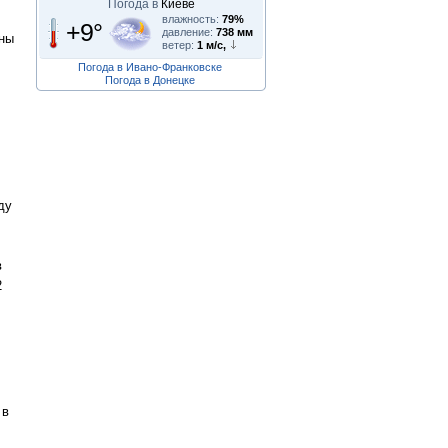
Погода в
Киеве
влажность:
79%
+9°
давление:
738 мм
оны
ветер:
1 м/с,
Погода в Ивано-Франковске
Погода в Донецке
ду
в
2
 в