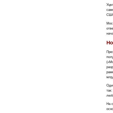
Уце
сам
США
Мос
отв
нач
Но
Пре
пол
(«М
раз
рам
млр
Оди
так
люб
На 
осн