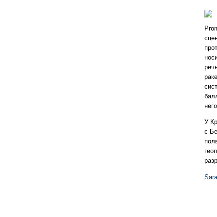
Prom
сце
про
нос
реч
раке
сис
бал
него
У К
с Б
пол
гео
раз
Sara