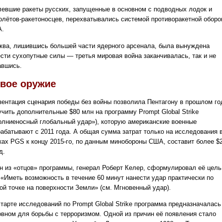
левшие ракеты русских, запущенные в основном с подводных лодок и
олётов-ракетоносцев, перехватывались системой противоракетной обор
.
ква, лишившись большей части ядерного арсенала, была вынуждена
ести сухопутные силы — третья мировая война заканчивалась, так и не
авшись.
вое оружие
зентация сценария победы без войны позволила Пентагону в прошлом го
учить дополнительные $80 млн на программу Prompt Global Strike
олниеносный глобальный удар»), которую американские военные
рабатывают с 2011 года. А общая сумма затрат только на исследования 
ках PGS к концу 2015-го, по данным минобороны США, составит более $
д.
н из «отцов» программы, генерал Роберт Келер, сформулировал её цель
: «Иметь возможность в течение 60 минут нанести удар практически по
ой точке на поверхности Земли» (см. Мгновенный удар).
старте исследований по Prompt Global Strike программа предназначалась
овном для борьбы с терроризмом. Одной из причин её появления стало