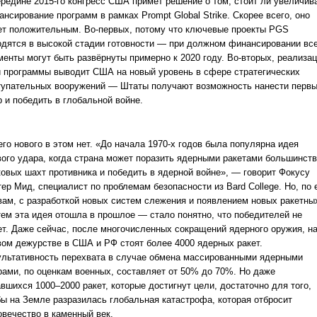
ередине 2015-го конгресс США примет решение о том, стоит ли увеличив
нсирование программ в рамках Prompt Global Strike. Скорее всего, оно
ет положительным. Во-первых, потому что ключевые проекты PGS
одятся в высокой стадии готовности — при должном финансировании вс
менты могут быть развёрнуты примерно к 2020 году. Во-вторых, реализа
й программы выводит США на новый уровень в сфере стратегических
тупательных вооружений — Штаты получают возможность нанести перв
р и победить в глобальной войне.
го нового в этом нет. «До начала 1970-х годов была популярна идея
вого удара, когда страна может поразить ядерными ракетами большинст
ковых шахт противника и победить в ядерной войне», — говорит Фокусу
ер Мид, специалист по проблемам безопасности из Bard College. Но, по 
вам, с разработкой новых систем слежения и появлением новых ракетны
тем эта идея отошла в прошлое — стало понятно, что победителей не
ет. Даже сейчас, после многочисленных сокращений ядерного оружия, н
вом дежурстве в США и РФ стоят более 4000 ядерных ракет.
ультативность перехвата в случае обмена массированными ядерными
рами, по оценкам военных, составляет от 50% до 70%. Но даже
вшихся 1000–2000 ракет, которые достигнут цели, достаточно для того,
бы на Земле разразилась глобальная катастрофа, которая отбросит
овечество в каменный век.