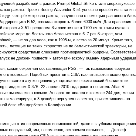
дующей разработкой в рамках Prompt Global Strike стали сверхзвуковые
латые ракеты. Проект Boeing Waverider Х-51 успешно прошёл испытания 
3 году: четырёхметровая ракета, запущенная с помощью разгонного блок
бардировщика В-52, развила скорость более 6000 км/ч. Для сравнения: н
й скорости Х-51 преодолел бы расстояние в 1700 км от точки пуска в
вийском море до Восточного Афганистана в 6–7 раз быстрее, чем
hawk, — не за два часа, как в 1998-м, а всего за 20 минут. Кроме того,
екты, летящие на таких скоростях не по баллистической траектории, не
сируются средствами слежения противоракетной обороны. Соответствен
запуск не должен привести к автоматическому обмену ядерными ударами
тья, самая секретная составляющая PGS, — так называемое «оружие
жнего космоса». Подобных проектов в США насчитывается около десятка
лучше всего в эту концепцию укладывается космический беспилотник
ng с индексом X-37B. 22 апреля 2010 года ракета-носитель Atlas V
рвые вывела его в космос. Аппарат оставался в космосе 244 дня, меняя
иты и маневрируя, а 3 декабря вернулся на землю, приземлившись на
нной базе «Вандерберг» в Калифорнии.
помощью этих современных возможностей, даже с глубоким сокращение
рных вооружений, мы, несомненно, останемся сильнее», — Джозеф
ден, вице-президента США из выступления перед слушателями