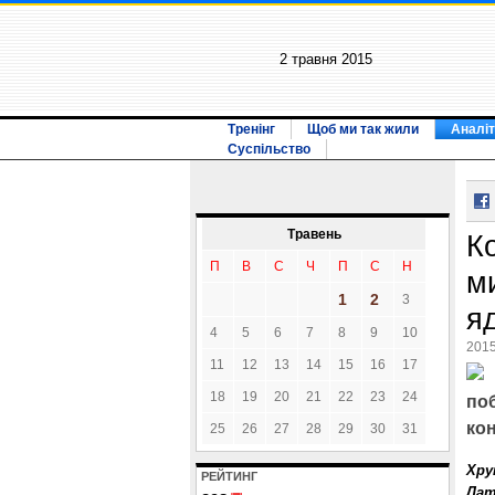
2 травня 2015
Тренінг
Щоб ми так жили
Аналіт
Суспільство
Травень
К
П
В
С
Ч
П
С
Н
м
1
2
3
я
4
5
6
7
8
9
10
2015
11
12
13
14
15
16
17
18
19
20
21
22
23
24
по
ко
25
26
27
28
29
30
31
Хру
РЕЙТИНГ
Лат