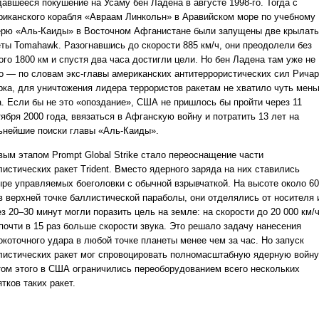
давшееся покушение на Усаму бен Ладена в августе 1998-го. Тогда с
риканского корабля «Авраам Линкольн» в Аравийском море по учебному
ерю «Аль-Каиды» в Восточном Афганистане были запущены две крылат
еты Tomahawk. Разогнавшись до скорости 885 км/ч, они преодолели без
ого 1800 км и спустя два часа достигли цели. Но бен Ладена там уже не
о — по словам экс-главы американских антитеррористических сил Рича
рка, для уничтожения лидера террористов ракетам не хватило чуть мен
а. Если бы не это «опоздание», США не пришлось бы пройти через 11
ября 2000 года, ввязаться в Афганскую войну и потратить 13 лет на
ьнейшие поиски главы «Аль-Каиды».
вым этапом Prompt Global Strike стало переоснащение части
истических ракет Trident. Вместо ядерного заряда на них ставились
ыре управляемых боеголовки с обычной взрывчаткой. На высоте около 6
 в верхней точке баллистической параболы, они отделялись от носителя 
з 20–30 минут могли поразить цель на земле: на скорости до 20 000 км/ч
 почти в 15 раз больше скорости звука. Это решало задачу нанесения
окоточного удара в любой точке планеты менее чем за час. Но запуск
листических ракет мог спровоцировать полномасштабную ядерную войну
том этого в США ограничились переоборудованием всего нескольких
тков таких ракет.