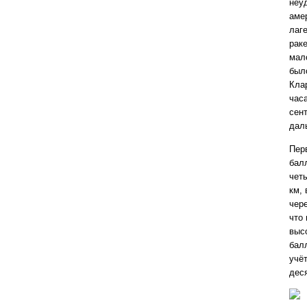
неу
аме
лаг
рак
мал
был
Кла
час
сент
дал
Пер
балл
чет
км,
чере
что
выс
бал
учё
деся