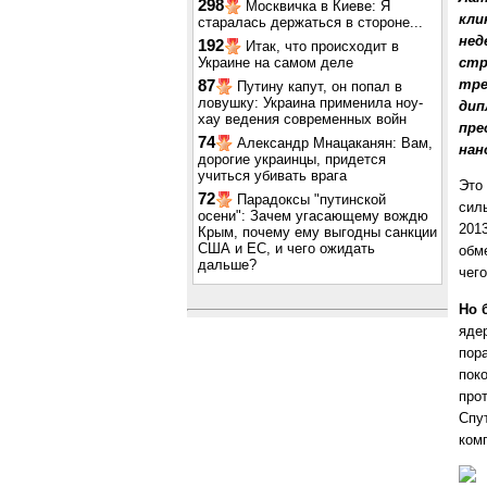
298
Москвичка в Киеве: Я
кли
старалась держаться в стороне...
нед
192
Итак, что происходит в
Украине на самом деле
стр
тре
87
Путину капут, он попал в
ловушку: Украина применила ноу-
дип
хау ведения современных войн
пре
74
Александр Мнацаканян: Вам,
нан
дорогие украинцы, придется
учиться убивать врага
Это
72
Парадоксы "путинской
сил
осени": Зачем угасающему вождю
201
Крым, почему ему выгодны санкции
США и ЕС, и чего ожидать
обм
дальше?
чег
Но 
яде
пор
пок
про
Спу
ком