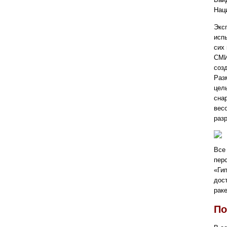
Нац
Экс
исп
сих
СМИ
соз
Раз
цел
сна
вес
раз
Все 
пер
«Гип
дос
раке
По