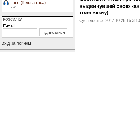
Таня (Вільна каса)
выдвинувшей свою канд
2:49
тоже вякну)
РОЗСИЛКА
Суспільство. 2017-10-28 16:38:
E-mail
Вхiд за логiном