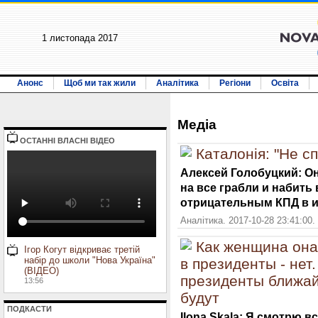
1 листопада 2017
Анонс
Щоб ми так жили
Аналітика
Регіони
Освіта
Медiа
ОСТАННI ВЛАСНI ВIДЕО
Каталонія: "Не сп
Алексей Голобуцкий: Он
на все грабли и набить
отрицательным КПД в и
Аналітика. 2017-10-28 23:41:00.
Как женщина она
Ігор Когут відкриває третій
набір до школи "Нова Україна"
в президенты - нет
(ВІДЕО)
президенты ближай
13:56
будут
ПОДКАСТИ
Ilona Skala: Я смотрю 