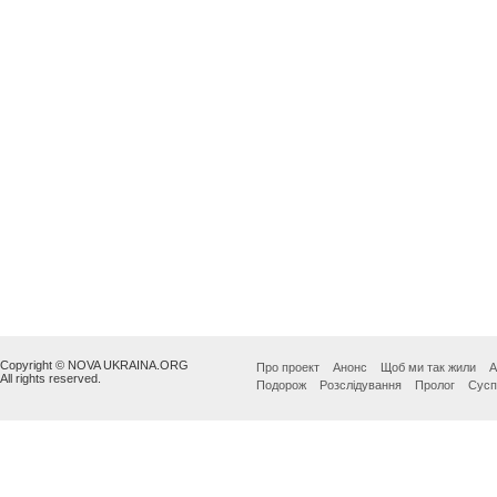
Copyright © NOVA UKRAINA.ORG
Про проект
Анонс
Щоб ми так жили
А
All rights reserved.
Подорож
Розслідування
Пролог
Сусп