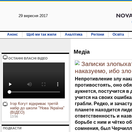
29 вересня 2017
Анонс
Щоб ми так жили
Аналітика
Регіони
Освіта
Медiа
ОСТАННI ВЛАСНI ВIДЕО
Записки злопыха
наказуемо, ибо зл
Непротивление злу нака
противостоять, оно обя
аукнется, постучится в 
учится на своих ошибка
грабли. Редко, и зачас
Ігор Когут відкриває третій
набір до школи "Нова Україна"
планете находится лиде
(ВІДЕО)
ответственность и назв
13:56
борьбе с ним и чётко о
сомнения, был Черчилл
ПОДКАСТИ