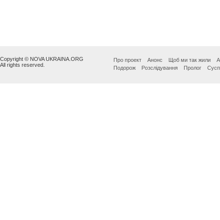
Copyright © NOVA UKRAINA.ORG
Про проект
Анонс
Щоб ми так жили
А
All rights reserved.
Подорож
Розслідування
Пролог
Сусп