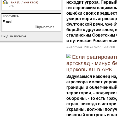
исходит угроза. Первый
Таня (Вільна каса)
2:49
гитлеровским нацизмо
ошибки своих предшес
РОЗСИЛКА
умиротворить агрессора
E-mail
фултонской речи, уже бу
борьбе с другим злом, 
сталинским Советским 
Вхiд за логiном
и путинская Россия нын
Аналітика. 2017-09-27 19:42:00.
Если реагироват
артсклад - минус 
церковь КП в АРК 
Задумаемся наконец над
агрессора имеют упро
границы и облегченны
территории, - подчеркив
обороны. - То есть гра
стран, никогда в истор
Украины, должны получ
визовый контроль и на