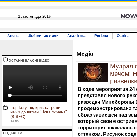
1 листопада 2016
Анонс
Щоб ми так жили
Аналітика
Регіони
Освіта
Медiа
ОСТАННI ВЛАСНI ВIДЕО
Мудрая 
мечом: 
разведк
В ходе мероприятия 24 
представил нового рук
разведки Минобороны 
Ігор Когут відкриває третій
продемонстрирована та
набір до школи "Нова Україна"
образ зависшей над зе
(ВІДЕО)
который своим острием
13:56
территория оказалась 
ПОДКАСТИ
оттенком. Рисунок сод