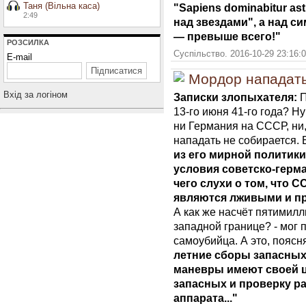
Таня (Вільна каса)
"Sapiens dominabitur a
2:49
над звездами", а над с
— превыше всего!"
РОЗСИЛКА
Суспільство. 2016-10-29 23:16:
E-mail
Мордор нападать 
Вхiд за логiном
Записки злопыхателя:
П
13-го июня 41-го года? Ну
ни Германия на СССР, ни
нападать не собирается. 
из его мирной политик
условия советско-герма
чего слухи о том, что С
являются лживыми и пр
А как же насчёт пятимил
западной границе? - мог
самоубийца. А это, пояс
летние сборы запасных
маневры имеют своей ц
запасных и проверку р
аппарата..."