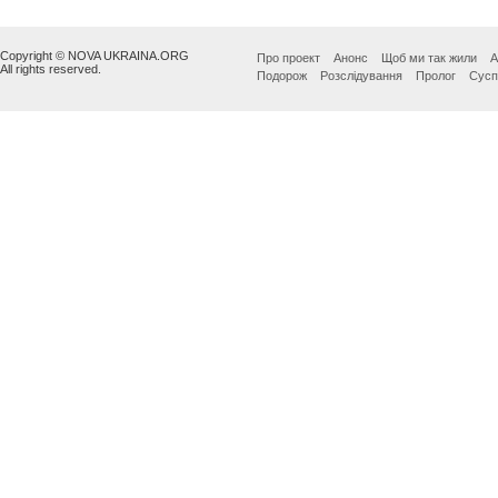
Copyright © NOVA UKRAINA.ORG
Про проект
Анонс
Щоб ми так жили
А
All rights reserved.
Подорож
Розслідування
Пролог
Сусп