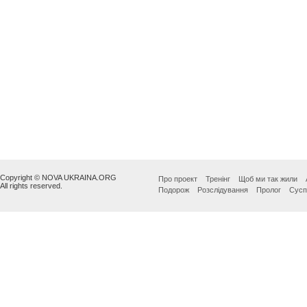
Copyright © NOVA UKRAINA.ORG
Про проект
Тренінг
Щоб ми так жили
All rights reserved.
Подорож
Розслідування
Пролог
Сусп