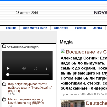
28 лютого 2016
Тренінг
Щоб ми так жили
Аналітика
Регіони
Освіта
Медiа
ОСТАННI ВЛАСНI ВIДЕО
Восшествие из С
Александр Сотник: Есл
надо было выдумать. 
самых до окраин. Пок
выныривающего из гл
Потом еще были тигри
животиками, стерхи, с
Ігор Когут відкриває третій
набір до школи "Нова Україна"
обласканные «лидеро
(ВІДЕО)
Суспільство. 2016-02-08 19:52:
13:56
Мета створення проекту
Deutsche
NovaUkraina.org (ВІДЕО)
7:43